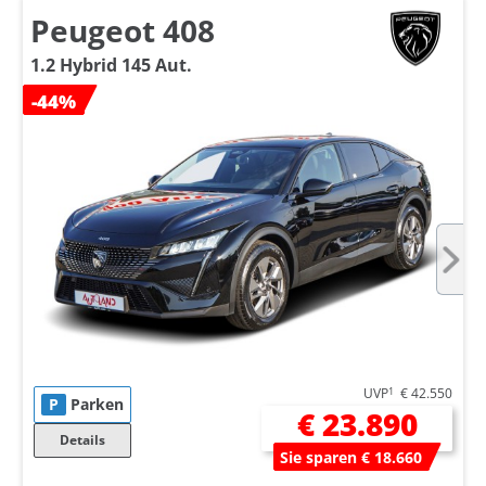
Peugeot 408
1.2 Hybrid 145 Aut.
-44%
UVP
1
€ 42.550
P
Parken
€ 23.890
Details
Sie sparen € 18.660