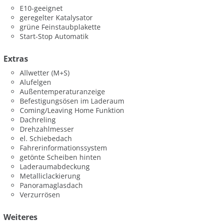
E10-geeignet
geregelter Katalysator
grüne Feinstaubplakette
Start-Stop Automatik
Extras
Allwetter (M+S)
Alufelgen
Außentemperaturanzeige
Befestigungsösen im Laderaum
Coming/Leaving Home Funktion
Dachreling
Drehzahlmesser
el. Schiebedach
Fahrerinformationssystem
getönte Scheiben hinten
Laderaumabdeckung
Metalliclackierung
Panoramaglasdach
Verzurrösen
Weiteres