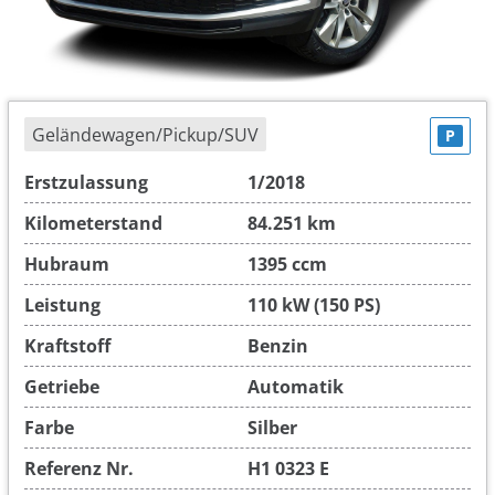
Geländewagen/Pickup/SUV
P
Erstzulassung
1/2018
Kilometerstand
84.251 km
Hubraum
1395 ccm
Leistung
110 kW (150 PS)
Kraftstoff
Benzin
Getriebe
Automatik
Farbe
Silber
Referenz Nr.
H1 0323 E