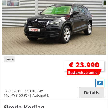
Benzin
€ 23.990
Bestpreisgarantie
P
EZ 09/2019
113.815 km
Details
110 kW (150 PS)
Automatik
Skoda Kodiaq