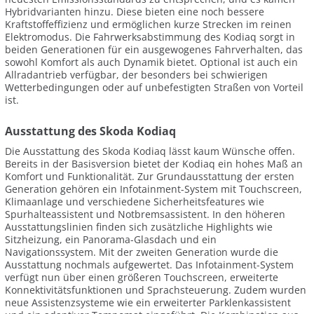
Hybridvarianten hinzu. Diese bieten eine noch bessere
Kraftstoffeffizienz und ermöglichen kurze Strecken im reinen
Elektromodus. Die Fahrwerksabstimmung des Kodiaq sorgt in
beiden Generationen für ein ausgewogenes Fahrverhalten, das
sowohl Komfort als auch Dynamik bietet. Optional ist auch ein
Allradantrieb verfügbar, der besonders bei schwierigen
Wetterbedingungen oder auf unbefestigten Straßen von Vorteil
ist.
Ausstattung des Skoda Kodiaq
Die Ausstattung des Skoda Kodiaq lässt kaum Wünsche offen.
Bereits in der Basisversion bietet der Kodiaq ein hohes Maß an
Komfort und Funktionalität. Zur Grundausstattung der ersten
Generation gehören ein Infotainment-System mit Touchscreen,
Klimaanlage und verschiedene Sicherheitsfeatures wie
Spurhalteassistent und Notbremsassistent. In den höheren
Ausstattungslinien finden sich zusätzliche Highlights wie
Sitzheizung, ein Panorama-Glasdach und ein
Navigationssystem. Mit der zweiten Generation wurde die
Ausstattung nochmals aufgewertet. Das Infotainment-System
verfügt nun über einen größeren Touchscreen, erweiterte
Konnektivitätsfunktionen und Sprachsteuerung. Zudem wurden
neue Assistenzsysteme wie ein erweiterter Parklenkassistent