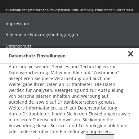
außerhalb der gesetzlichen Öffnungszeiten keine Beratung, Probefahrten und Verkauf
Impressum
Allgemeine Nutzungsbedingungen
Datenschutz
Datenschutz Einstellungen
Hinweisgebersystem nach HinSchG
Autoland verwendet Services und Technologien zur
Beschwerde nach LkSG
Datenverarbeitung. Mit einem Klick auf "Zustimmen"
akzeptieren Sie diese Verarbeitung und auch die
Grundsatzerklärung zum LkSG
Weitergabe Ihrer Daten an Drittanbieter. Die Daten
© 2026 AUTOLAND 24 SE & Co. Betriebs KG
werden für Analysen, Retargeting und zur Ausspielung
Werner-von-Siemens-Str. 2, 06796 Brehna, Deutschland
von personalisierten Inhalten und Werbung auf
autoland.de, sowie auf Drittanbieterseiten genutzt.
Weitere Informationen, auch zur Datenverarbeitung
durch Drittanbieter, finden Sie in den Einstellungen sowie
in unseren Datenschutzhinweisen. Sie können die
Verwendung dieser Services und Technologien ablehnen
oder jederzeit über Ihre Einstellungen anpassen.