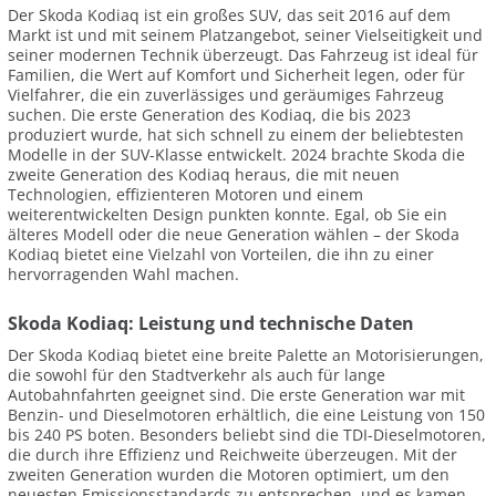
Der Skoda Kodiaq ist ein großes SUV, das seit 2016 auf dem
Markt ist und mit seinem Platzangebot, seiner Vielseitigkeit und
seiner modernen Technik überzeugt. Das Fahrzeug ist ideal für
Familien, die Wert auf Komfort und Sicherheit legen, oder für
Vielfahrer, die ein zuverlässiges und geräumiges Fahrzeug
suchen. Die erste Generation des Kodiaq, die bis 2023
produziert wurde, hat sich schnell zu einem der beliebtesten
Modelle in der SUV-Klasse entwickelt. 2024 brachte Skoda die
zweite Generation des Kodiaq heraus, die mit neuen
Technologien, effizienteren Motoren und einem
weiterentwickelten Design punkten konnte. Egal, ob Sie ein
älteres Modell oder die neue Generation wählen – der Skoda
Kodiaq bietet eine Vielzahl von Vorteilen, die ihn zu einer
hervorragenden Wahl machen.
Skoda Kodiaq: Leistung und technische Daten
Der Skoda Kodiaq bietet eine breite Palette an Motorisierungen,
die sowohl für den Stadtverkehr als auch für lange
Autobahnfahrten geeignet sind. Die erste Generation war mit
Benzin- und Dieselmotoren erhältlich, die eine Leistung von 150
bis 240 PS boten. Besonders beliebt sind die TDI-Dieselmotoren,
die durch ihre Effizienz und Reichweite überzeugen. Mit der
zweiten Generation wurden die Motoren optimiert, um den
neuesten Emissionsstandards zu entsprechen, und es kamen