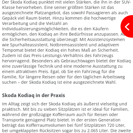
Der Skoda Kodiaq punktet mit vielen Stärken, die ihn in der SUV-
Klasse hervorheben. Eine seiner größten Stärken ist das
ausgezeichnete Platzangebot, das sowohl Passagieren als auch
Gepäck viel Raum bietet. Hinzu kommen die hochwertige
Verarbeitung und die Vielzahl an
Individualisierungsmöglichkeiten, die es den Käufern
ermöglichen, den Kodiaq an ihre Bedürfnisse anzupassen. Auch
die Sicherheitsausstattung überzeugt: Mit Assistenzsystemen
wie Spurhalteassistent, Notbremsassistent und adaptivem
Tempomat bietet der Kodiaq ein hohes Maß an Sicherheit.
Zudem ist das Preis-Leistungs-Verhältnis des Fahrzeugs
hervorragend. Besonders als Gebrauchtwagen bietet der Kodiaq
eine zuverlässige Technik und eine moderne Ausstattung zu
einem attraktiven Preis. Egal, ob Sie ein Fahrzeug für die
Familie, für längere Reisen oder für den täglichen Arbeitsweg
suchen – der Skoda Kodiaq ist eine ausgezeichnete Wahl.
Skoda Kodiaq in der Praxis
Im Alltag zeigt sich der Skoda Kodiaq als äußerst vielseitig und
praktisch. Mit bis zu sieben Sitzplätzen ist er ideal für Familien,
während der großzügige Kofferraum auch für Reisen oder
Transporte genügend Platz bietet. In der ersten Generation
beträgt das Kofferraumvolumen bei fünf Sitzplätzen 720 Liter,
bei umgeklappten Rücksitzen sogar bis zu 2.065 Liter. Die zweite