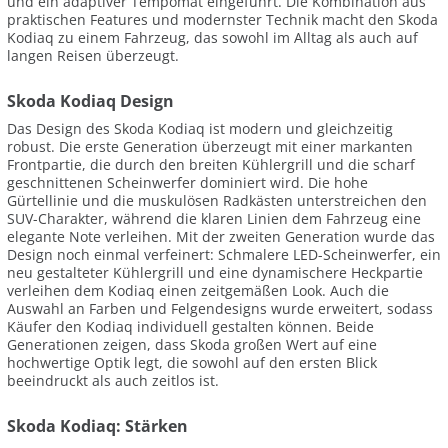
und ein adaptiver Tempomat eingeführt. Die Kombination aus
praktischen Features und modernster Technik macht den Skoda
Kodiaq zu einem Fahrzeug, das sowohl im Alltag als auch auf
langen Reisen überzeugt.
Skoda Kodiaq Design
Das Design des Skoda Kodiaq ist modern und gleichzeitig
robust. Die erste Generation überzeugt mit einer markanten
Frontpartie, die durch den breiten Kühlergrill und die scharf
geschnittenen Scheinwerfer dominiert wird. Die hohe
Gürtellinie und die muskulösen Radkästen unterstreichen den
SUV-Charakter, während die klaren Linien dem Fahrzeug eine
elegante Note verleihen. Mit der zweiten Generation wurde das
Design noch einmal verfeinert: Schmalere LED-Scheinwerfer, ein
neu gestalteter Kühlergrill und eine dynamischere Heckpartie
verleihen dem Kodiaq einen zeitgemäßen Look. Auch die
Auswahl an Farben und Felgendesigns wurde erweitert, sodass
Käufer den Kodiaq individuell gestalten können. Beide
Generationen zeigen, dass Skoda großen Wert auf eine
hochwertige Optik legt, die sowohl auf den ersten Blick
beeindruckt als auch zeitlos ist.
Skoda Kodiaq: Stärken