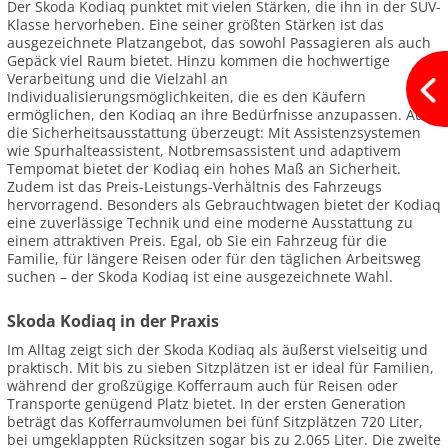
Der Skoda Kodiaq punktet mit vielen Stärken, die ihn in der SUV-
Klasse hervorheben. Eine seiner größten Stärken ist das
ausgezeichnete Platzangebot, das sowohl Passagieren als auch
Gepäck viel Raum bietet. Hinzu kommen die hochwertige
Verarbeitung und die Vielzahl an
Individualisierungsmöglichkeiten, die es den Käufern
ermöglichen, den Kodiaq an ihre Bedürfnisse anzupassen. Auch
die Sicherheitsausstattung überzeugt: Mit Assistenzsystemen
wie Spurhalteassistent, Notbremsassistent und adaptivem
Tempomat bietet der Kodiaq ein hohes Maß an Sicherheit.
Zudem ist das Preis-Leistungs-Verhältnis des Fahrzeugs
hervorragend. Besonders als Gebrauchtwagen bietet der Kodiaq
eine zuverlässige Technik und eine moderne Ausstattung zu
einem attraktiven Preis. Egal, ob Sie ein Fahrzeug für die
Familie, für längere Reisen oder für den täglichen Arbeitsweg
suchen – der Skoda Kodiaq ist eine ausgezeichnete Wahl.
Skoda Kodiaq in der Praxis
Im Alltag zeigt sich der Skoda Kodiaq als äußerst vielseitig und
praktisch. Mit bis zu sieben Sitzplätzen ist er ideal für Familien,
während der großzügige Kofferraum auch für Reisen oder
Transporte genügend Platz bietet. In der ersten Generation
beträgt das Kofferraumvolumen bei fünf Sitzplätzen 720 Liter,
bei umgeklappten Rücksitzen sogar bis zu 2.065 Liter. Die zweite