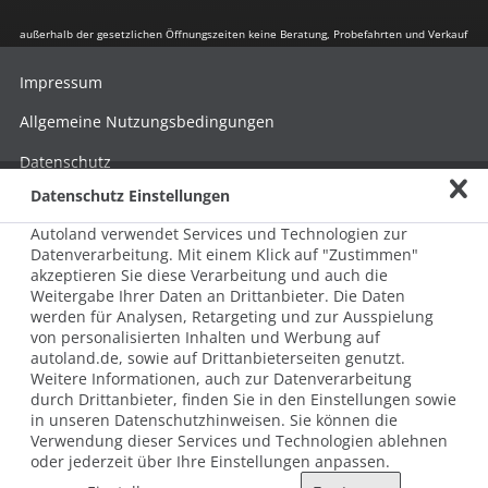
außerhalb der gesetzlichen Öffnungszeiten keine Beratung, Probefahrten und Verkauf
Impressum
Allgemeine Nutzungsbedingungen
Datenschutz
Datenschutz Einstellungen
Hinweisgebersystem nach HinSchG
Autoland verwendet Services und Technologien zur
Beschwerde nach LkSG
Datenverarbeitung. Mit einem Klick auf "Zustimmen"
akzeptieren Sie diese Verarbeitung und auch die
Grundsatzerklärung zum LkSG
Weitergabe Ihrer Daten an Drittanbieter. Die Daten
© 2026 AUTOLAND 24 SE & Co. Betriebs KG
werden für Analysen, Retargeting und zur Ausspielung
Werner-von-Siemens-Str. 2, 06796 Brehna, Deutschland
von personalisierten Inhalten und Werbung auf
autoland.de, sowie auf Drittanbieterseiten genutzt.
Weitere Informationen, auch zur Datenverarbeitung
durch Drittanbieter, finden Sie in den Einstellungen sowie
in unseren Datenschutzhinweisen. Sie können die
Verwendung dieser Services und Technologien ablehnen
oder jederzeit über Ihre Einstellungen anpassen.