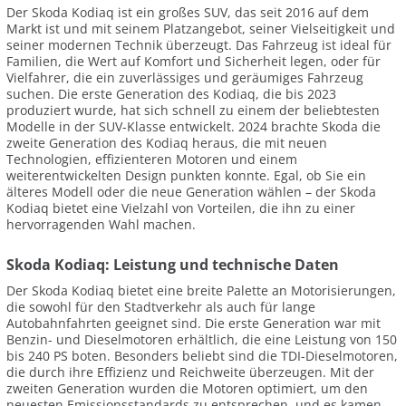
Der Skoda Kodiaq ist ein großes SUV, das seit 2016 auf dem
Markt ist und mit seinem Platzangebot, seiner Vielseitigkeit und
seiner modernen Technik überzeugt. Das Fahrzeug ist ideal für
Familien, die Wert auf Komfort und Sicherheit legen, oder für
Vielfahrer, die ein zuverlässiges und geräumiges Fahrzeug
suchen. Die erste Generation des Kodiaq, die bis 2023
produziert wurde, hat sich schnell zu einem der beliebtesten
Modelle in der SUV-Klasse entwickelt. 2024 brachte Skoda die
zweite Generation des Kodiaq heraus, die mit neuen
Technologien, effizienteren Motoren und einem
weiterentwickelten Design punkten konnte. Egal, ob Sie ein
älteres Modell oder die neue Generation wählen – der Skoda
Kodiaq bietet eine Vielzahl von Vorteilen, die ihn zu einer
hervorragenden Wahl machen.
Skoda Kodiaq: Leistung und technische Daten
Der Skoda Kodiaq bietet eine breite Palette an Motorisierungen,
die sowohl für den Stadtverkehr als auch für lange
Autobahnfahrten geeignet sind. Die erste Generation war mit
Benzin- und Dieselmotoren erhältlich, die eine Leistung von 150
bis 240 PS boten. Besonders beliebt sind die TDI-Dieselmotoren,
die durch ihre Effizienz und Reichweite überzeugen. Mit der
zweiten Generation wurden die Motoren optimiert, um den
neuesten Emissionsstandards zu entsprechen, und es kamen