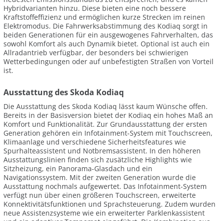
Hybridvarianten hinzu. Diese bieten eine noch bessere
Kraftstoffeffizienz und ermöglichen kurze Strecken im reinen
Elektromodus. Die Fahrwerksabstimmung des Kodiaq sorgt in
beiden Generationen für ein ausgewogenes Fahrverhalten, das
sowohl Komfort als auch Dynamik bietet. Optional ist auch ein
Allradantrieb verfügbar, der besonders bei schwierigen
Wetterbedingungen oder auf unbefestigten Straßen von Vorteil
ist.
Ausstattung des Skoda Kodiaq
Die Ausstattung des Skoda Kodiaq lässt kaum Wünsche offen.
Bereits in der Basisversion bietet der Kodiaq ein hohes Maß an
Komfort und Funktionalität. Zur Grundausstattung der ersten
Generation gehören ein Infotainment-System mit Touchscreen,
Klimaanlage und verschiedene Sicherheitsfeatures wie
Spurhalteassistent und Notbremsassistent. In den höheren
Ausstattungslinien finden sich zusätzliche Highlights wie
Sitzheizung, ein Panorama-Glasdach und ein
Navigationssystem. Mit der zweiten Generation wurde die
Ausstattung nochmals aufgewertet. Das Infotainment-System
verfügt nun über einen größeren Touchscreen, erweiterte
Konnektivitätsfunktionen und Sprachsteuerung. Zudem wurden
neue Assistenzsysteme wie ein erweiterter Parklenkassistent