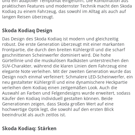
und ein adaptiver Tempomat eingeführt. Die Kombination aus
praktischen Features und modernster Technik macht den Skoda
Kodiaq zu einem Fahrzeug, das sowohl im Alltag als auch auf
langen Reisen überzeugt.
Skoda Kodiaq Design
Das Design des Skoda Kodiaq ist modern und gleichzeitig
robust. Die erste Generation überzeugt mit einer markanten
Frontpartie, die durch den breiten Kühlergrill und die scharf
geschnittenen Scheinwerfer dominiert wird. Die hohe
Gürtellinie und die muskulösen Radkästen unterstreichen den
SUV-Charakter, während die klaren Linien dem Fahrzeug eine
elegante Note verleihen. Mit der zweiten Generation wurde das
Design noch einmal verfeinert: Schmalere LED-Scheinwerfer, ein
neu gestalteter Kühlergrill und eine dynamischere Heckpartie
verleihen dem Kodiaq einen zeitgemäßen Look. Auch die
Auswahl an Farben und Felgendesigns wurde erweitert, sodass
Käufer den Kodiaq individuell gestalten können. Beide
Generationen zeigen, dass Skoda großen Wert auf eine
hochwertige Optik legt, die sowohl auf den ersten Blick
beeindruckt als auch zeitlos ist.
Skoda Kodiaq: Stärken