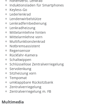
höhenverst. Lenkrad
Induktionsladen für Smartphones
Keyless-Go
Lederlenkrad
Lendenwirbelstütze
Lenkradfernbedienung
Lenkradheizung
Mittelarmlehne hinten
Mittelarmlehne vorn
Multifunktionslenkrad
Notbremsassistent
Regensensor
Rückfahr-Kamera
Schaltwippen
Schlüssellose Zentralverriegelung
Servolenkung
Sitzheizung vorn
Tempomat
umklappbare Rücksitzbank
Zentralverriegelung
Zentralverriegelung m. FB
Multimedia