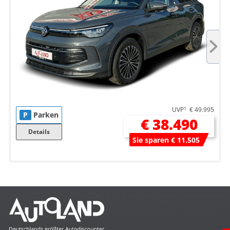
UVP
1
€ 49.995
P
Parken
€ 38.490
Details
Sie sparen € 11.505