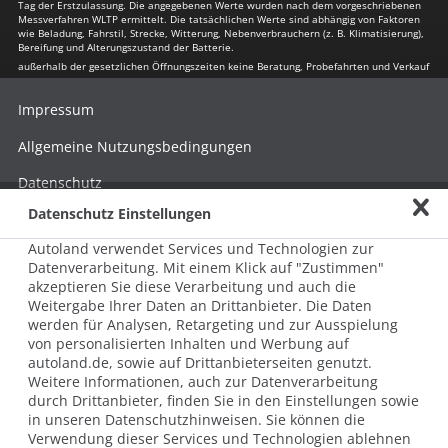
Tag der Erstzulassung. Die angegebenen Werte wurden nach dem vorgeschriebenen
Messverfahren WLTP ermittelt. Die tatsächlichen Werte sind abhängig von Faktoren
wie Beladung, Fahrstil, Strecke, Witterung, Nebenverbrauchern (z. B. Klimatisierung),
Bereifung und Alterungszustand der Batterie.
außerhalb der gesetzlichen Öffnungszeiten keine Beratung, Probefahrten und Verkauf
Impressum
Allgemeine Nutzungsbedingungen
Datenschutz
Datenschutz Einstellungen
Hinweisgebersystem nach HinSchG
Autoland verwendet Services und Technologien zur
Beschwerde nach LkSG
Datenverarbeitung. Mit einem Klick auf "Zustimmen"
akzeptieren Sie diese Verarbeitung und auch die
Grundsatzerklärung zum LkSG
Weitergabe Ihrer Daten an Drittanbieter. Die Daten
© 2026 AUTOLAND 24 SE & Co. Betriebs KG
werden für Analysen, Retargeting und zur Ausspielung
Werner-von-Siemens-Str. 2, 06796 Brehna, Deutschland
von personalisierten Inhalten und Werbung auf
autoland.de, sowie auf Drittanbieterseiten genutzt.
Weitere Informationen, auch zur Datenverarbeitung
durch Drittanbieter, finden Sie in den Einstellungen sowie
in unseren Datenschutzhinweisen. Sie können die
Verwendung dieser Services und Technologien ablehnen