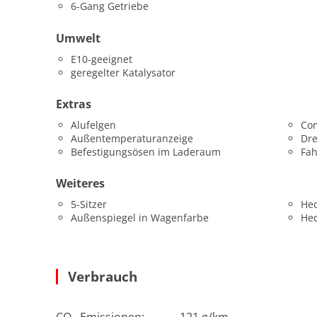
6-Gang Getriebe
Umwelt
E10-geeignet
geregelter Katalysator
Extras
Alufelgen
Co
Außentemperaturanzeige
Dr
Befestigungsösen im Laderaum
Fah
Weiteres
5-Sitzer
He
Außenspiegel in Wagenfarbe
He
Verbrauch