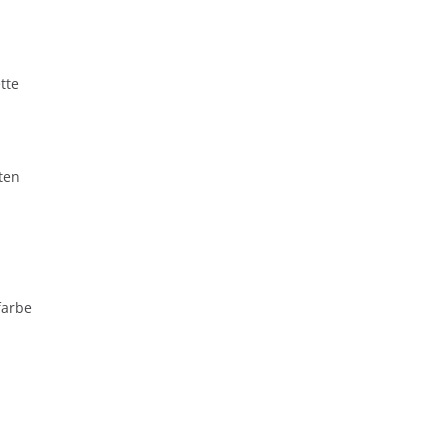
tte
ten
farbe