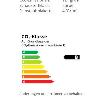
CO
-Emissionen:
121 g/km
2
Schadstoffklasse:
Euro6
Feinstaubplakette:
4 (Grün)
Änderungen und Irrtümer vorbehalten