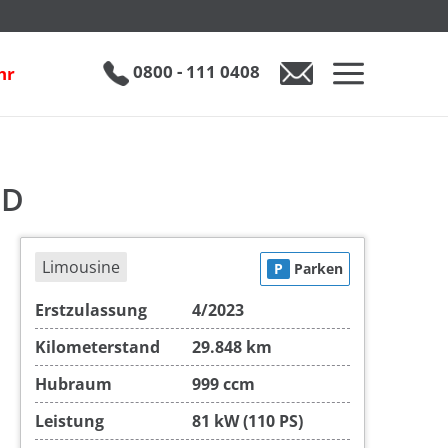
€ 19.990
0800 - 111 0408
hr
0800 - 111 0408
Auto anfragen
ED
Limousine
P
Parken
Erstzulassung
4/2023
Kilometerstand
29.848 km
Hubraum
999 ccm
Leistung
81 kW (110 PS)