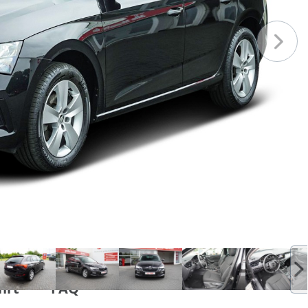
hrt
FAQ