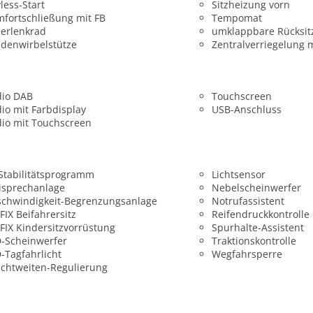
less-Start
Sitzheizung vorn
fortschließung mit FB
Tempomat
erlenkrad
umklappbare Rücksit
denwirbelstütze
Zentralverriegelung 
dio DAB
Touchscreen
io mit Farbdisplay
USB-Anschluss
io mit Touchscreen
 Stabilitätsprogramm
Lichtsensor
isprechanlage
Nebelscheinwerfer
chwindigkeit-Begrenzungsanlage
Notrufassistent
FIX Beifahrersitz
Reifendruckkontrolle
FIX Kindersitzvorrüstung
Spurhalte-Assistent
-Scheinwerfer
Traktionskontrolle
-Tagfahrlicht
Wegfahrsperre
chtweiten-Regulierung