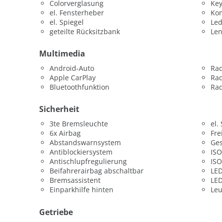
Colorverglasung
Key
el. Fensterheber
Kom
el. Spiegel
Led
geteilte Rücksitzbank
Len
Multimedia
Android-Auto
Ra
Apple CarPlay
Rad
Bluetoothfunktion
Rad
Sicherheit
3te Bremsleuchte
el.
6x Airbag
Fre
Abstandswarnsystem
Ges
Antiblockiersystem
ISO
Antischlupfregulierung
ISO
Beifahrerairbag abschaltbar
LED
Bremsassistent
LED
Einparkhilfe hinten
Leu
Getriebe