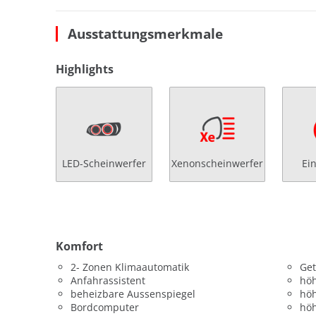
Ausstattungsmerkmale
Highlights
LED-Scheinwerfer
Xenonscheinwerfer
Ei
Komfort
2- Zonen Klimaautomatik
Get
Anfahrassistent
höh
beheizbare Aussenspiegel
höh
Bordcomputer
höh