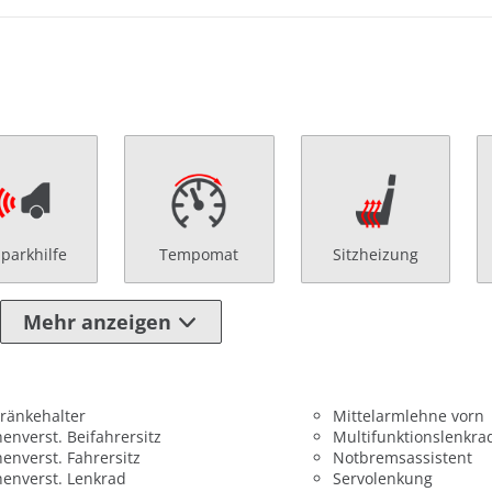
nparkhilfe
Tempomat
Sitzheizung
Mehr anzeigen
ränkehalter
Mittelarmlehne vorn
enverst. Beifahrersitz
Multifunktionslenkra
enverst. Fahrersitz
Notbremsassistent
enverst. Lenkrad
Servolenkung