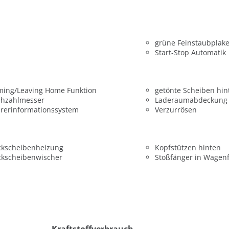
grüne Feinstaubplake
Start-Stop Automatik
ming/Leaving Home Funktion
getönte Scheiben hin
ehzahlmesser
Laderaumabdeckung
rerinformationssystem
Verzurrösen
ckscheibenheizung
Kopfstützen hinten
ckscheibenwischer
Stoßfänger in Wagen