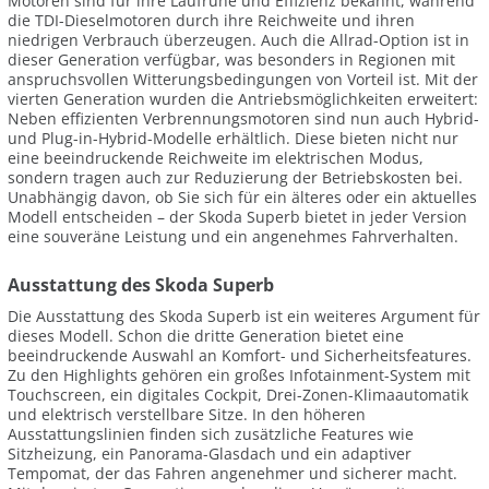
Motoren sind für ihre Laufruhe und Effizienz bekannt, während
die TDI-Dieselmotoren durch ihre Reichweite und ihren
niedrigen Verbrauch überzeugen. Auch die Allrad-Option ist in
dieser Generation verfügbar, was besonders in Regionen mit
anspruchsvollen Witterungsbedingungen von Vorteil ist. Mit der
vierten Generation wurden die Antriebsmöglichkeiten erweitert:
Neben effizienten Verbrennungsmotoren sind nun auch Hybrid-
und Plug-in-Hybrid-Modelle erhältlich. Diese bieten nicht nur
eine beeindruckende Reichweite im elektrischen Modus,
sondern tragen auch zur Reduzierung der Betriebskosten bei.
Unabhängig davon, ob Sie sich für ein älteres oder ein aktuelles
Modell entscheiden – der Skoda Superb bietet in jeder Version
eine souveräne Leistung und ein angenehmes Fahrverhalten.
Ausstattung des Skoda Superb
Die Ausstattung des Skoda Superb ist ein weiteres Argument für
dieses Modell. Schon die dritte Generation bietet eine
beeindruckende Auswahl an Komfort- und Sicherheitsfeatures.
Zu den Highlights gehören ein großes Infotainment-System mit
Touchscreen, ein digitales Cockpit, Drei-Zonen-Klimaautomatik
und elektrisch verstellbare Sitze. In den höheren
Ausstattungslinien finden sich zusätzliche Features wie
Sitzheizung, ein Panorama-Glasdach und ein adaptiver
Tempomat, der das Fahren angenehmer und sicherer macht.