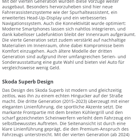
Mit der vierten Generation wurden diese Vorzüge weiter
ausgebaut. Besonders hervorzuheben sind hier neue
Fahrerassistenzsysteme wie der Spurhalteassistent, ein
erweitertes Head-Up-Display und ein verbessertes
Navigationssystem. Auch die Konnektivität wurde optimiert:
Moderne Smartphones lassen sich nahtlos integrieren, und
dank kabelloser Ladefunktion bleibt der Innenraum aufgeräumt.
Die vierte Generation setzt zudem verstärkt auf nachhaltige
Materialien im Innenraum, ohne dabei Kompromisse beim
Komfort einzugehen. Auch ältere Modelle der dritten
Generation sind aufgrund ihrer umfangreichen Serien- und
Sonderausstattung eine gute Wahl und bieten viel Auto für
vergleichsweise wenig Geld.
Skoda Superb Design
Das Design des Skoda Superb ist modern und gleichzeitig
zeitlos, was ihn zu einem echten Hingucker auf der Straße
macht. Die dritte Generation (2015–2023) überzeugt mit einer
eleganten Linienführung, die sportliche Akzente setzt. Die
markante Frontpartie mit dem breiten Kühlergrill und den
scharf gezeichneten Scheinwerfern verleiht dem Fahrzeug ein
selbstbewusstes Auftreten. Die Seitenansicht ist durch eine
klare Linienführung geprägt, die den Premium-Anspruch des
Fahrzeugs unterstreicht. Mit der vierten Generation (ab 2024)