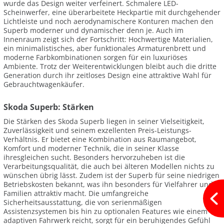
wurde das Design weiter verfeinert. Schmalere LED-
Scheinwerfer, eine überarbeitete Heckpartie mit durchgehender
Lichtleiste und noch aerodynamischere Konturen machen den
Superb moderner und dynamischer denn je. Auch im
Innenraum zeigt sich der Fortschritt: Hochwertige Materialien,
ein minimalistisches, aber funktionales Armaturenbrett und
moderne Farbkombinationen sorgen für ein luxuriöses
Ambiente. Trotz der Weiterentwicklungen bleibt auch die dritte
Generation durch ihr zeitloses Design eine attraktive Wahl für
Gebrauchtwagenkäufer.
Skoda Superb: Stärken
Die Stärken des Skoda Superb liegen in seiner Vielseitigkeit,
Zuverlässigkeit und seinem exzellenten Preis-Leistungs-
Verhältnis. Er bietet eine Kombination aus Raumangebot,
Komfort und moderner Technik, die in seiner Klasse
ihresgleichen sucht. Besonders hervorzuheben ist die
Verarbeitungsqualität, die auch bei älteren Modellen nichts zu
wünschen übrig lässt. Zudem ist der Superb für seine niedrigen
Betriebskosten bekannt, was ihn besonders für Vielfahrer und
Familien attraktiv macht. Die umfangreiche
Sicherheitsausstattung, die von serienmäßigen
Assistenzsystemen bis hin zu optionalen Features wie einem
adaptiven Fahrwerk reicht, sorgt für ein beruhigendes Gefühl