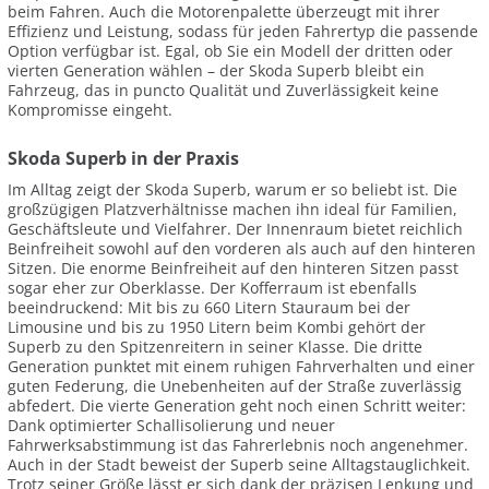
beim Fahren. Auch die Motorenpalette überzeugt mit ihrer
Effizienz und Leistung, sodass für jeden Fahrertyp die passende
Option verfügbar ist. Egal, ob Sie ein Modell der dritten oder
vierten Generation wählen – der Skoda Superb bleibt ein
Fahrzeug, das in puncto Qualität und Zuverlässigkeit keine
Kompromisse eingeht.
Skoda Superb in der Praxis
Im Alltag zeigt der Skoda Superb, warum er so beliebt ist. Die
großzügigen Platzverhältnisse machen ihn ideal für Familien,
Geschäftsleute und Vielfahrer. Der Innenraum bietet reichlich
Beinfreiheit sowohl auf den vorderen als auch auf den hinteren
Sitzen. Die enorme Beinfreiheit auf den hinteren Sitzen passt
sogar eher zur Oberklasse. Der Kofferraum ist ebenfalls
beeindruckend: Mit bis zu 660 Litern Stauraum bei der
Limousine und bis zu 1950 Litern beim Kombi gehört der
Superb zu den Spitzenreitern in seiner Klasse. Die dritte
Generation punktet mit einem ruhigen Fahrverhalten und einer
guten Federung, die Unebenheiten auf der Straße zuverlässig
abfedert. Die vierte Generation geht noch einen Schritt weiter:
Dank optimierter Schallisolierung und neuer
Fahrwerksabstimmung ist das Fahrerlebnis noch angenehmer.
Auch in der Stadt beweist der Superb seine Alltagstauglichkeit.
Trotz seiner Größe lässt er sich dank der präzisen Lenkung und