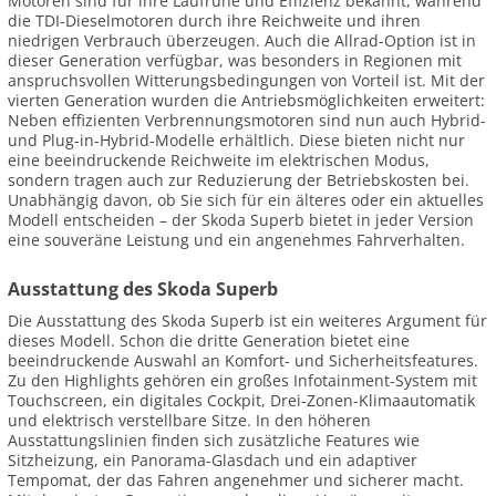
Motoren sind für ihre Laufruhe und Effizienz bekannt, während
die TDI-Dieselmotoren durch ihre Reichweite und ihren
niedrigen Verbrauch überzeugen. Auch die Allrad-Option ist in
dieser Generation verfügbar, was besonders in Regionen mit
anspruchsvollen Witterungsbedingungen von Vorteil ist. Mit der
vierten Generation wurden die Antriebsmöglichkeiten erweitert:
Neben effizienten Verbrennungsmotoren sind nun auch Hybrid-
und Plug-in-Hybrid-Modelle erhältlich. Diese bieten nicht nur
eine beeindruckende Reichweite im elektrischen Modus,
sondern tragen auch zur Reduzierung der Betriebskosten bei.
Unabhängig davon, ob Sie sich für ein älteres oder ein aktuelles
Modell entscheiden – der Skoda Superb bietet in jeder Version
eine souveräne Leistung und ein angenehmes Fahrverhalten.
Ausstattung des Skoda Superb
Die Ausstattung des Skoda Superb ist ein weiteres Argument für
dieses Modell. Schon die dritte Generation bietet eine
beeindruckende Auswahl an Komfort- und Sicherheitsfeatures.
Zu den Highlights gehören ein großes Infotainment-System mit
Touchscreen, ein digitales Cockpit, Drei-Zonen-Klimaautomatik
und elektrisch verstellbare Sitze. In den höheren
Ausstattungslinien finden sich zusätzliche Features wie
Sitzheizung, ein Panorama-Glasdach und ein adaptiver
Tempomat, der das Fahren angenehmer und sicherer macht.