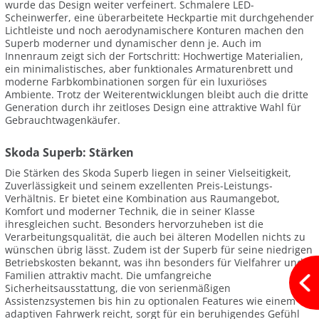
wurde das Design weiter verfeinert. Schmalere LED-
Scheinwerfer, eine überarbeitete Heckpartie mit durchgehender
Lichtleiste und noch aerodynamischere Konturen machen den
Superb moderner und dynamischer denn je. Auch im
Innenraum zeigt sich der Fortschritt: Hochwertige Materialien,
ein minimalistisches, aber funktionales Armaturenbrett und
moderne Farbkombinationen sorgen für ein luxuriöses
Ambiente. Trotz der Weiterentwicklungen bleibt auch die dritte
Generation durch ihr zeitloses Design eine attraktive Wahl für
Gebrauchtwagenkäufer.
Skoda Superb: Stärken
Die Stärken des Skoda Superb liegen in seiner Vielseitigkeit,
Zuverlässigkeit und seinem exzellenten Preis-Leistungs-
Verhältnis. Er bietet eine Kombination aus Raumangebot,
Komfort und moderner Technik, die in seiner Klasse
ihresgleichen sucht. Besonders hervorzuheben ist die
Verarbeitungsqualität, die auch bei älteren Modellen nichts zu
wünschen übrig lässt. Zudem ist der Superb für seine niedrigen
Betriebskosten bekannt, was ihn besonders für Vielfahrer und
Familien attraktiv macht. Die umfangreiche
Sicherheitsausstattung, die von serienmäßigen
Assistenzsystemen bis hin zu optionalen Features wie einem
adaptiven Fahrwerk reicht, sorgt für ein beruhigendes Gefühl