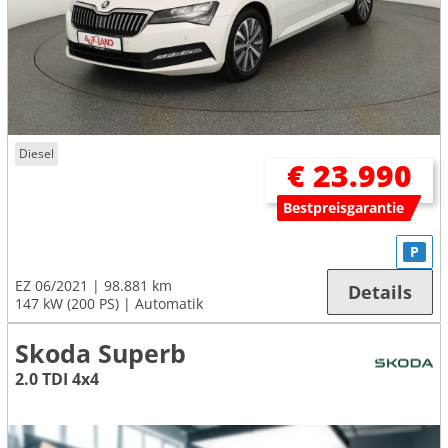
Diesel
€ 23.990
Bestpreisgarantie
P
EZ 06/2021
98.881 km
Details
147 kW (200 PS)
Automatik
Skoda Superb
2.0 TDI 4x4