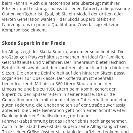
beim Fahren. Auch die Motorenpalette überzeugt mit ihrer
Effizienz und Leistung, sodass für jeden Fahrertyp die passende
Option verfügbar ist. Egal, ob Sie ein Modell der dritten oder
vierten Generation wählen – der Skoda Superb bleibt ein
Fahrzeug, das in puncto Qualität und Zuverlässigkeit keine
Kompromisse eingeht.
Skoda Superb in der Praxis
Im Alltag zeigt der Skoda Superb, warum er so beliebt ist. Die
großzügigen Platzverhältnisse machen ihn ideal für Familien,
Geschäftsleute und Vielfahrer. Der Innenraum bietet reichlich
Beinfreiheit sowohl auf den vorderen als auch auf den hinteren
Sitzen. Die enorme Beinfreiheit auf den hinteren Sitzen passt
sogar eher zur Oberklasse. Der Kofferraum ist ebenfalls
beeindruckend: Mit bis zu 660 Litern Stauraum bei der
Limousine und bis zu 1950 Litern beim Kombi gehört der
Superb zu den Spitzenreitern in seiner Klasse. Die dritte
Generation punktet mit einem ruhigen Fahrverhalten und einer
guten Federung, die Unebenheiten auf der Straße zuverlässig
abfedert. Die vierte Generation geht noch einen Schritt weiter:
Dank optimierter Schallisolierung und neuer
Fahrwerksabstimmung ist das Fahrerlebnis noch angenehmer.
Auch in der Stadt beweist der Superb seine Alltagstauglichkeit.
Trotz seiner Größe lässt er sich dank der präzisen Lenkung und