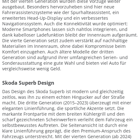
Mit der vierten Generation wurden diese Vorzüge weiter
ausgebaut. Besonders hervorzuheben sind hier neue
Fahrerassistenzsysteme wie der Spurhalteassistent, ein
erweitertes Head-Up-Display und ein verbessertes
Navigationssystem. Auch die Konnektivität wurde optimiert:
Moderne Smartphones lassen sich nahtlos integrieren, und
dank kabelloser Ladefunktion bleibt der Innenraum aufgeräumt.
Die vierte Generation setzt zudem verstärkt auf nachhaltige
Materialien im Innenraum, ohne dabei Kompromisse beim
Komfort einzugehen. Auch ältere Modelle der dritten
Generation sind aufgrund ihrer umfangreichen Serien- und
Sonderausstattung eine gute Wahl und bieten viel Auto für
vergleichsweise wenig Geld.
Skoda Superb Design
Das Design des Skoda Superb ist modern und gleichzeitig
zeitlos, was ihn zu einem echten Hingucker auf der Straße
macht. Die dritte Generation (2015–2023) überzeugt mit einer
eleganten Linienführung, die sportliche Akzente setzt. Die
markante Frontpartie mit dem breiten Kühlergrill und den
scharf gezeichneten Scheinwerfern verleiht dem Fahrzeug ein
selbstbewusstes Auftreten. Die Seitenansicht ist durch eine
klare Linienführung geprägt, die den Premium-Anspruch des
Fahrzeugs unterstreicht. Mit der vierten Generation (ab 2024)