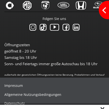
Multimedia
Android-Auto
Folgen Sie uns
Apple CarPlay
Bluetoothfunktion
Navi mit Touchscreen
Navigation
Navigation groß
Radio
Öffnungszeiten
Radio DAB
geöffnet 8 - 20 Uhr
Radio mit Farbdisplay
Radio mit Touchscreen
Samstag bis 18 Uhr
Sprachsteuerung
Sonn- und Feiertags immer große Autoschau bis 18 Uhr
Touchscreen
USB-Anschluss
außerhalb der gesetzlichen Öffnungszeiten keine Beratung, Probefahrten und Verkauf
Sicherheit
Impressum
3te Bremsleuchte
6x Airbag
Allgemeine Nutzungsbedingungen
Abstandswarnsystem
Adaptives Kurvenlicht
Datenschutz
Alarmanlage