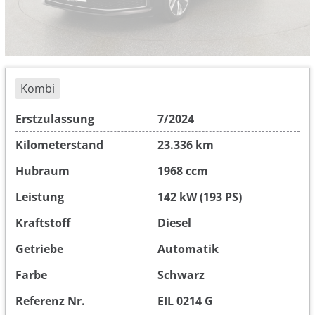
Kombi
Erstzulassung
7/2024
Kilometerstand
23.336 km
Hubraum
1968 ccm
Leistung
142 kW (193 PS)
Kraftstoff
Diesel
Getriebe
Automatik
Farbe
Schwarz
Referenz Nr.
EIL 0214 G