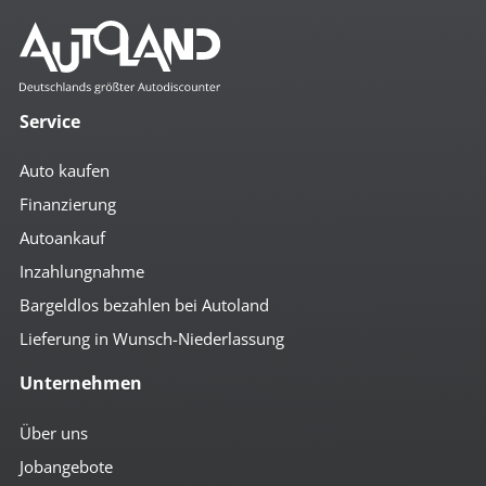
Mehr anzeigen
Komfort
3- Zonen Klimaautomatik
4x el. Fensterheber
Service
Abstandsregeltempomat
Ambiente-Beleuchtung
Auto kaufen
Anfahrassistent
Auto Hold
Finanzierung
autom. abblendende Außenspiegel
Autoankauf
autom. abblendender Innenspiegel
beheizbare Aussenspiegel
Inzahlungnahme
beheizbare Scheibenwaschanlage
Bordcomputer
Bargeldlos bezahlen bei Autoland
Colorverglasung
Lieferung in Wunsch-Niederlassung
el. anklappbare Spiegel
el. Beifahrersitz
Unternehmen
el. Fahrersitz
el. Heckklappe
el. Spiegel
Über uns
geteilte Rücksitzbank
Jobangebote
Getränkehalter