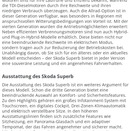
Motoren sind für ihre Laufruhe und Effizienz bekannt, während
die TDI-Dieselmotoren durch ihre Reichweite und ihren
niedrigen Verbrauch überzeugen. Auch die Allrad-Option ist in
dieser Generation verfügbar, was besonders in Regionen mit
anspruchsvollen Witterungsbedingungen von Vorteil ist. Mit der
vierten Generation wurden die Antriebsmöglichkeiten erweitert:
Neben effizienten Verbrennungsmotoren sind nun auch Hybrid-
und Plug-in-Hybrid-Modelle erhältlich. Diese bieten nicht nur
eine beeindruckende Reichweite im elektrischen Modus,
sondern tragen auch zur Reduzierung der Betriebskosten bei.
Unabhängig davon, ob Sie sich für ein älteres oder ein aktuelles
Modell entscheiden – der Skoda Superb bietet in jeder Version
eine souveräne Leistung und ein angenehmes Fahrverhalten.
Ausstattung des Skoda Superb
Die Ausstattung des Skoda Superb ist ein weiteres Argument für
dieses Modell. Schon die dritte Generation bietet eine
beeindruckende Auswahl an Komfort- und Sicherheitsfeatures.
Zu den Highlights gehören ein großes Infotainment-System mit
Touchscreen, ein digitales Cockpit, Drei-Zonen-Klimaautomatik
und elektrisch verstellbare Sitze. In den höheren
Ausstattungslinien finden sich zusätzliche Features wie
Sitzheizung, ein Panorama-Glasdach und ein adaptiver
Tempomat, der das Fahren angenehmer und sicherer macht.