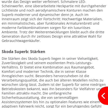
wurde das Design weiter verfeinert. Schmalere LED-
Scheinwerfer, eine überarbeitete Heckpartie mit durchgehender
Lichtleiste und noch aerodynamischere Konturen machen den
Superb moderner und dynamischer denn je. Auch im
Innenraum zeigt sich der Fortschritt: Hochwertige Materialien,
ein minimalistisches, aber funktionales Armaturenbrett und
moderne Farbkombinationen sorgen für ein luxuriöses
Ambiente. Trotz der Weiterentwicklungen bleibt auch die dritte
Generation durch ihr zeitloses Design eine attraktive Wahl für
Gebrauchtwagenkäufer.
Skoda Superb: Stärken
Die Stärken des Skoda Superb liegen in seiner Vielseitigkeit,
Zuverlässigkeit und seinem exzellenten Preis-Leistungs-
Verhältnis. Er bietet eine Kombination aus Raumangebot,
Komfort und moderner Technik, die in seiner Klasse
ihresgleichen sucht. Besonders hervorzuheben ist die
Verarbeitungsqualität, die auch bei älteren Modellen nichts zu
wünschen übrig lässt. Zudem ist der Superb für seine niedrigen
Betriebskosten bekannt, was ihn besonders für Vielfahrer und
Familien attraktiv macht. Die umfangreiche
Sicherheitsausstattung, die von serienmäßigen
Assistenzsystemen bis hin zu optionalen Features wie einem
adaptiven Fahrwerk reicht, sorgt für ein beruhigendes Gefühl