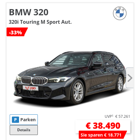
BMW 320
320i Touring M Sport Aut.
-33%
UVP
1
€ 57.261
P
Parken
€ 38.490
Details
Sie sparen € 18.771