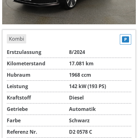
Kombi
P
Erstzulassung
8/2024
Kilometerstand
17.081 km
Hubraum
1968 ccm
Leistung
142 kW (193 PS)
Kraftstoff
Diesel
Getriebe
Automatik
Farbe
Schwarz
Referenz Nr.
D2 0578 C