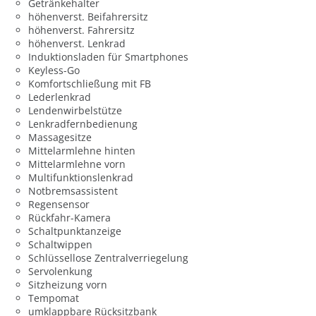
Getränkehalter
höhenverst. Beifahrersitz
höhenverst. Fahrersitz
höhenverst. Lenkrad
Induktionsladen für Smartphones
Keyless-Go
Komfortschließung mit FB
Lederlenkrad
Lendenwirbelstütze
Lenkradfernbedienung
Massagesitze
Mittelarmlehne hinten
Mittelarmlehne vorn
Multifunktionslenkrad
Notbremsassistent
Regensensor
Rückfahr-Kamera
Schaltpunktanzeige
Schaltwippen
Schlüssellose Zentralverriegelung
Servolenkung
Sitzheizung vorn
Tempomat
umklappbare Rücksitzbank