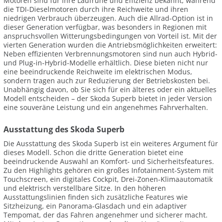
Motoren sind für ihre Laufruhe und Effizienz bekannt, während
die TDI-Dieselmotoren durch ihre Reichweite und ihren
niedrigen Verbrauch überzeugen. Auch die Allrad-Option ist in
dieser Generation verfügbar, was besonders in Regionen mit
anspruchsvollen Witterungsbedingungen von Vorteil ist. Mit der
vierten Generation wurden die Antriebsmöglichkeiten erweitert:
Neben effizienten Verbrennungsmotoren sind nun auch Hybrid-
und Plug-in-Hybrid-Modelle erhältlich. Diese bieten nicht nur
eine beeindruckende Reichweite im elektrischen Modus,
sondern tragen auch zur Reduzierung der Betriebskosten bei.
Unabhängig davon, ob Sie sich für ein älteres oder ein aktuelles
Modell entscheiden – der Skoda Superb bietet in jeder Version
eine souveräne Leistung und ein angenehmes Fahrverhalten.
Ausstattung des Skoda Superb
Die Ausstattung des Skoda Superb ist ein weiteres Argument für
dieses Modell. Schon die dritte Generation bietet eine
beeindruckende Auswahl an Komfort- und Sicherheitsfeatures.
Zu den Highlights gehören ein großes Infotainment-System mit
Touchscreen, ein digitales Cockpit, Drei-Zonen-Klimaautomatik
und elektrisch verstellbare Sitze. In den höheren
Ausstattungslinien finden sich zusätzliche Features wie
Sitzheizung, ein Panorama-Glasdach und ein adaptiver
Tempomat, der das Fahren angenehmer und sicherer macht.