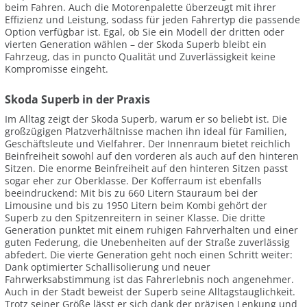
beim Fahren. Auch die Motorenpalette überzeugt mit ihrer
Effizienz und Leistung, sodass für jeden Fahrertyp die passende
Option verfügbar ist. Egal, ob Sie ein Modell der dritten oder
vierten Generation wählen – der Skoda Superb bleibt ein
Fahrzeug, das in puncto Qualität und Zuverlässigkeit keine
Kompromisse eingeht.
Skoda Superb in der Praxis
Im Alltag zeigt der Skoda Superb, warum er so beliebt ist. Die
großzügigen Platzverhältnisse machen ihn ideal für Familien,
Geschäftsleute und Vielfahrer. Der Innenraum bietet reichlich
Beinfreiheit sowohl auf den vorderen als auch auf den hinteren
Sitzen. Die enorme Beinfreiheit auf den hinteren Sitzen passt
sogar eher zur Oberklasse. Der Kofferraum ist ebenfalls
beeindruckend: Mit bis zu 660 Litern Stauraum bei der
Limousine und bis zu 1950 Litern beim Kombi gehört der
Superb zu den Spitzenreitern in seiner Klasse. Die dritte
Generation punktet mit einem ruhigen Fahrverhalten und einer
guten Federung, die Unebenheiten auf der Straße zuverlässig
abfedert. Die vierte Generation geht noch einen Schritt weiter:
Dank optimierter Schallisolierung und neuer
Fahrwerksabstimmung ist das Fahrerlebnis noch angenehmer.
Auch in der Stadt beweist der Superb seine Alltagstauglichkeit.
Trotz seiner Größe lässt er sich dank der präzisen Lenkung und