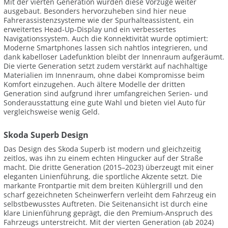
Mit der vierten Generation wurden diese Vorzüge weiter
ausgebaut. Besonders hervorzuheben sind hier neue
Fahrerassistenzsysteme wie der Spurhalteassistent, ein
erweitertes Head-Up-Display und ein verbessertes
Navigationssystem. Auch die Konnektivität wurde optimiert:
Moderne Smartphones lassen sich nahtlos integrieren, und
dank kabelloser Ladefunktion bleibt der Innenraum aufgeräumt.
Die vierte Generation setzt zudem verstärkt auf nachhaltige
Materialien im Innenraum, ohne dabei Kompromisse beim
Komfort einzugehen. Auch ältere Modelle der dritten
Generation sind aufgrund ihrer umfangreichen Serien- und
Sonderausstattung eine gute Wahl und bieten viel Auto für
vergleichsweise wenig Geld.
Skoda Superb Design
Das Design des Skoda Superb ist modern und gleichzeitig
zeitlos, was ihn zu einem echten Hingucker auf der Straße
macht. Die dritte Generation (2015–2023) überzeugt mit einer
eleganten Linienführung, die sportliche Akzente setzt. Die
markante Frontpartie mit dem breiten Kühlergrill und den
scharf gezeichneten Scheinwerfern verleiht dem Fahrzeug ein
selbstbewusstes Auftreten. Die Seitenansicht ist durch eine
klare Linienführung geprägt, die den Premium-Anspruch des
Fahrzeugs unterstreicht. Mit der vierten Generation (ab 2024)