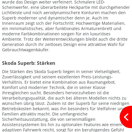
wurde das Design weiter verfeinert. Schmalere LED-
Scheinwerfer, eine überarbeitete Heckpartie mit durchgehender
Lichtleiste und noch aerodynamischere Konturen machen den
Superb moderner und dynamischer denn je. Auch im
Innenraum zeigt sich der Fortschritt: Hochwertige Materialien,
ein minimalistisches, aber funktionales Armaturenbrett und
moderne Farbkombinationen sorgen für ein luxuriöses
Ambiente. Trotz der Weiterentwicklungen bleibt auch die dritte
Generation durch ihr zeitloses Design eine attraktive Wahl für
Gebrauchtwagenkäufer.
Skoda Superb: Stärken
Die Stärken des Skoda Superb liegen in seiner Vielseitigkeit,
Zuverlässigkeit und seinem exzellenten Preis-Leistungs-
Verhältnis. Er bietet eine Kombination aus Raumangebot,
Komfort und moderner Technik, die in seiner Klasse
ihresgleichen sucht. Besonders hervorzuheben ist die
Verarbeitungsqualität, die auch bei älteren Modellen nichts zu
wünschen übrig lässt. Zudem ist der Superb für seine niedrigen
Betriebskosten bekannt, was ihn besonders für Vielfahrer und
Familien attraktiv macht. Die umfangreiche
Sicherheitsausstattung, die von serienmäßigen
Assistenzsystemen bis hin zu optionalen Features wie einem
adaptiven Fahrwerk reicht, sorgt für ein beruhigendes Gefühl