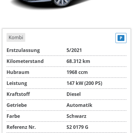
Kombi
P
Erstzulassung
5/2021
Kilometerstand
68.312 km
Hubraum
1968 ccm
Leistung
147 kW (200 PS)
Kraftstoff
Diesel
Getriebe
Automatik
Farbe
Schwarz
Referenz Nr.
S2 0179 G