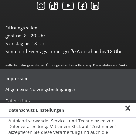
Öffnungszeiten
geöffnet 8 - 20 Uhr
Samstag bis 18 Uhr
Sonn- und Feiertags immer große Autoschau bis 18 Uhr
außerhalb der gesetzlichen Öffnungszeiten keine Beratung, Probefahrten und Verkauf
Impressum
Allgemeine Nutzungsbedingungen
Datenschutz
Datenschutz Einstellungen
Hinweisgebersystem nach HinSchG
Autoland verwendet Services und Technologien zur
Beschwerde nach LkSG
Datenverarbeitung. Mit einem Klick auf "Zustimmen"
akzeptieren Sie diese Verarbeitung und auch die
Grundsatzerklärung zum LkSG