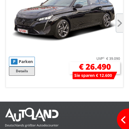
UVP
1
€ 39.090
P
Parken
€ 26.490
Details
Sie sparen € 12.600