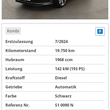
Kombi
P
Erstzulassung
7/2024
Kilometerstand
19.750 km
Hubraum
1968 ccm
Leistung
142 kW (193 PS)
Kraftstoff
Diesel
Getriebe
Automatik
Farbe
Schwarz
Referenz Nr.
S1 0090 N