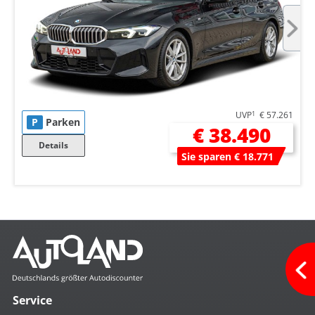
UVP
1
€ 57.261
P
Parken
€ 38.490
Details
Sie sparen € 18.771
Service