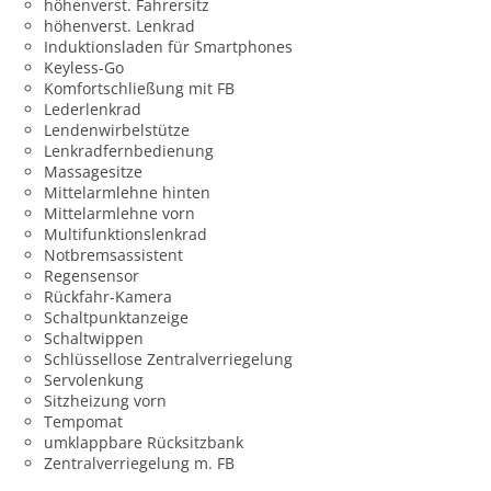
höhenverst. Fahrersitz
höhenverst. Lenkrad
Induktionsladen für Smartphones
Keyless-Go
Komfortschließung mit FB
Lederlenkrad
Lendenwirbelstütze
Lenkradfernbedienung
Massagesitze
Mittelarmlehne hinten
Mittelarmlehne vorn
Multifunktionslenkrad
Notbremsassistent
Regensensor
Rückfahr-Kamera
Schaltpunktanzeige
Schaltwippen
Schlüssellose Zentralverriegelung
Servolenkung
Sitzheizung vorn
Tempomat
umklappbare Rücksitzbank
Zentralverriegelung m. FB