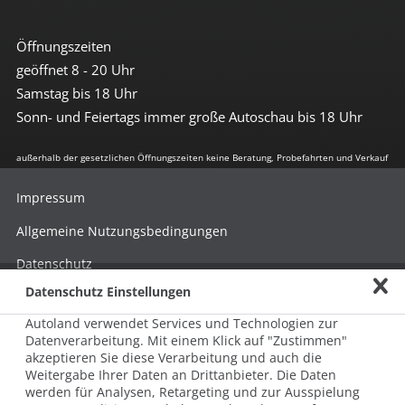
Öffnungszeiten
geöffnet 8 - 20 Uhr
Samstag bis 18 Uhr
Sonn- und Feiertags immer große Autoschau bis 18 Uhr
außerhalb der gesetzlichen Öffnungszeiten keine Beratung, Probefahrten und Verkauf
Impressum
Allgemeine Nutzungsbedingungen
Datenschutz
Datenschutz Einstellungen
Hinweisgebersystem nach HinSchG
Autoland verwendet Services und Technologien zur
Beschwerde nach LkSG
Datenverarbeitung. Mit einem Klick auf "Zustimmen"
akzeptieren Sie diese Verarbeitung und auch die
Grundsatzerklärung zum LkSG
Weitergabe Ihrer Daten an Drittanbieter. Die Daten
© 2026 AUTOLAND 24 SE & Co. Betriebs KG
werden für Analysen, Retargeting und zur Ausspielung
Werner-von-Siemens-Str. 2, 06796 Brehna, Deutschland