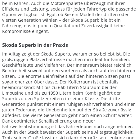
beim Fahren. Auch die Motorenpalette überzeugt mit ihrer
Effizienz und Leistung, sodass für jeden Fahrertyp die passende
Option verfügbar ist. Egal, ob Sie ein Modell der dritten oder
vierten Generation wählen – der Skoda Superb bleibt ein
Fahrzeug, das in puncto Qualität und Zuverlässigkeit keine
Kompromisse eingeht.
Skoda Superb in der Praxis
Im Alltag zeigt der Skoda Superb, warum er so beliebt ist. Die
großzügigen Platzverhältnisse machen ihn ideal für Familien,
Geschäftsleute und Vielfahrer. Der Innenraum bietet reichlich
Beinfreiheit sowohl auf den vorderen als auch auf den hinteren
Sitzen. Die enorme Beinfreiheit auf den hinteren Sitzen passt
sogar eher zur Oberklasse. Der Kofferraum ist ebenfalls
beeindruckend: Mit bis zu 660 Litern Stauraum bei der
Limousine und bis zu 1950 Litern beim Kombi gehört der
Superb zu den Spitzenreitern in seiner Klasse. Die dritte
Generation punktet mit einem ruhigen Fahrverhalten und einer
guten Federung, die Unebenheiten auf der Straße zuverlässig
abfedert. Die vierte Generation geht noch einen Schritt weiter:
Dank optimierter Schallisolierung und neuer
Fahrwerksabstimmung ist das Fahrerlebnis noch angenehmer.
Auch in der Stadt beweist der Superb seine Alltagstauglichkeit.
Trotz seiner Größe lässt er sich dank der präzisen Lenkung und