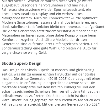
Mit der vierten Generation wurden diese Vorzüge weiter
ausgebaut. Besonders hervorzuheben sind hier neue
Fahrerassistenzsysteme wie der Spurhalteassistent, ein
erweitertes Head-Up-Display und ein verbessertes
Navigationssystem. Auch die Konnektivität wurde optimiert:
Moderne Smartphones lassen sich nahtlos integrieren, und
dank kabelloser Ladefunktion bleibt der Innenraum aufgeräumt.
Die vierte Generation setzt zudem verstärkt auf nachhaltige
Materialien im Innenraum, ohne dabei Kompromisse beim
Komfort einzugehen. Auch ältere Modelle der dritten
Generation sind aufgrund ihrer umfangreichen Serien- und
Sonderausstattung eine gute Wahl und bieten viel Auto für
vergleichsweise wenig Geld.
Skoda Superb Design
Das Design des Skoda Superb ist modern und gleichzeitig
zeitlos, was ihn zu einem echten Hingucker auf der Straße
macht. Die dritte Generation (2015–2023) überzeugt mit einer
eleganten Linienführung, die sportliche Akzente setzt. Die
markante Frontpartie mit dem breiten Kühlergrill und den
scharf gezeichneten Scheinwerfern verleiht dem Fahrzeug ein
selbstbewusstes Auftreten. Die Seitenansicht ist durch eine
klare Linienführung geprägt, die den Premium-Anspruch des
Fahrzeugs unterstreicht. Mit der vierten Generation (ab 2024)