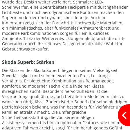
wurde das Design weiter verfeinert. Schmalere LED-
Scheinwerfer, eine überarbeitete Heckpartie mit durchgehender
Lichtleiste und noch aerodynamischere Konturen machen den
Superb moderner und dynamischer denn je. Auch im
Innenraum zeigt sich der Fortschritt: Hochwertige Materialien,
ein minimalistisches, aber funktionales Armaturenbrett und
moderne Farbkombinationen sorgen für ein luxuriöses
Ambiente. Trotz der Weiterentwicklungen bleibt auch die dritte
Generation durch ihr zeitloses Design eine attraktive Wahl für
Gebrauchtwagenkäufer.
Skoda Superb: Stärken
Die Stärken des Skoda Superb liegen in seiner Vielseitigkeit,
Zuverlässigkeit und seinem exzellenten Preis-Leistungs-
Verhältnis. Er bietet eine Kombination aus Raumangebot,
Komfort und moderner Technik, die in seiner Klasse
ihresgleichen sucht. Besonders hervorzuheben ist die
Verarbeitungsqualität, die auch bei älteren Modellen nichts zu
wünschen übrig lässt. Zudem ist der Superb für seine niedrigen
Betriebskosten bekannt, was ihn besonders für Vielfahrer und
Familien attraktiv macht. Die umfangreiche
Sicherheitsausstattung, die von serienmäßigen
Assistenzsystemen bis hin zu optionalen Features wie einem
adaptiven Fahrwerk reicht, sorgt für ein beruhigendes Gefühl