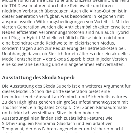
Motoren sind für ihre Laufruhe und Effizienz bekannt, während
die TDI-Dieselmotoren durch ihre Reichweite und ihren
niedrigen Verbrauch überzeugen. Auch die Allrad-Option ist in
dieser Generation verfügbar, was besonders in Regionen mit
anspruchsvollen Witterungsbedingungen von Vorteil ist. Mit der
vierten Generation wurden die Antriebsmöglichkeiten erweitert:
Neben effizienten Verbrennungsmotoren sind nun auch Hybrid-
und Plug-in-Hybrid-Modelle erhältlich. Diese bieten nicht nur
eine beeindruckende Reichweite im elektrischen Modus,
sondern tragen auch zur Reduzierung der Betriebskosten bei.
Unabhängig davon, ob Sie sich für ein älteres oder ein aktuelles
Modell entscheiden – der Skoda Superb bietet in jeder Version
eine souveräne Leistung und ein angenehmes Fahrverhalten.
Ausstattung des Skoda Superb
Die Ausstattung des Skoda Superb ist ein weiteres Argument für
dieses Modell. Schon die dritte Generation bietet eine
beeindruckende Auswahl an Komfort- und Sicherheitsfeatures.
Zu den Highlights gehören ein großes Infotainment-System mit
Touchscreen, ein digitales Cockpit, Drei-Zonen-Klimaautomatik
und elektrisch verstellbare Sitze. In den höheren
Ausstattungslinien finden sich zusätzliche Features wie
Sitzheizung, ein Panorama-Glasdach und ein adaptiver
Tempomat, der das Fahren angenehmer und sicherer macht.