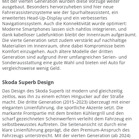
Mit der vierten Generation wurden diese Vorzüge weiter
ausgebaut. Besonders hervorzuheben sind hier neue
Fahrerassistenzsysteme wie der Spurhalteassistent, ein
erweitertes Head-Up-Display und ein verbessertes
Navigationssystem. Auch die Konnektivität wurde optimiert:
Moderne Smartphones lassen sich nahtlos integrieren, und
dank kabelloser Ladefunktion bleibt der Innenraum aufgeräumt.
Die vierte Generation setzt zudem verstärkt auf nachhaltige
Materialien im Innenraum, ohne dabei Kompromisse beim
Komfort einzugehen. Auch ältere Modelle der dritten
Generation sind aufgrund ihrer umfangreichen Serien- und
Sonderausstattung eine gute Wahl und bieten viel Auto für
vergleichsweise wenig Geld.
Skoda Superb Design
Das Design des Skoda Superb ist modern und gleichzeitig
zeitlos, was ihn zu einem echten Hingucker auf der Straße
macht. Die dritte Generation (2015–2023) überzeugt mit einer
eleganten Linienführung, die sportliche Akzente setzt. Die
markante Frontpartie mit dem breiten Kühlergrill und den
scharf gezeichneten Scheinwerfern verleiht dem Fahrzeug ein
selbstbewusstes Auftreten. Die Seitenansicht ist durch eine
klare Linienführung geprägt, die den Premium-Anspruch des
Fahrzeugs unterstreicht. Mit der vierten Generation (ab 2024)