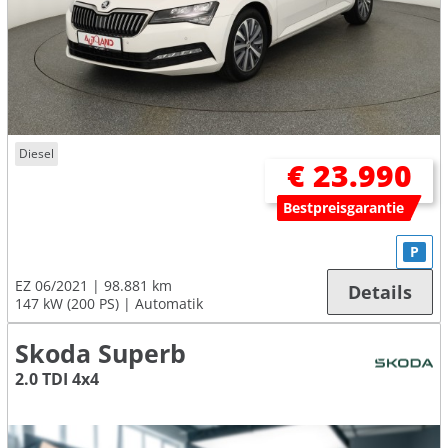
Diesel
€ 23.990
Bestpreisgarantie
P
EZ 06/2021
98.881 km
Details
147 kW (200 PS)
Automatik
Skoda Superb
2.0 TDI 4x4