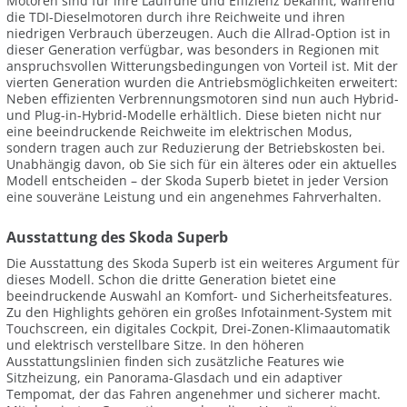
Motoren sind für ihre Laufruhe und Effizienz bekannt, während
die TDI-Dieselmotoren durch ihre Reichweite und ihren
niedrigen Verbrauch überzeugen. Auch die Allrad-Option ist in
dieser Generation verfügbar, was besonders in Regionen mit
anspruchsvollen Witterungsbedingungen von Vorteil ist. Mit der
vierten Generation wurden die Antriebsmöglichkeiten erweitert:
Neben effizienten Verbrennungsmotoren sind nun auch Hybrid-
und Plug-in-Hybrid-Modelle erhältlich. Diese bieten nicht nur
eine beeindruckende Reichweite im elektrischen Modus,
sondern tragen auch zur Reduzierung der Betriebskosten bei.
Unabhängig davon, ob Sie sich für ein älteres oder ein aktuelles
Modell entscheiden – der Skoda Superb bietet in jeder Version
eine souveräne Leistung und ein angenehmes Fahrverhalten.
Ausstattung des Skoda Superb
Die Ausstattung des Skoda Superb ist ein weiteres Argument für
dieses Modell. Schon die dritte Generation bietet eine
beeindruckende Auswahl an Komfort- und Sicherheitsfeatures.
Zu den Highlights gehören ein großes Infotainment-System mit
Touchscreen, ein digitales Cockpit, Drei-Zonen-Klimaautomatik
und elektrisch verstellbare Sitze. In den höheren
Ausstattungslinien finden sich zusätzliche Features wie
Sitzheizung, ein Panorama-Glasdach und ein adaptiver
Tempomat, der das Fahren angenehmer und sicherer macht.