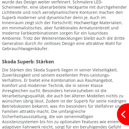
wurde das Design weiter verfeinert. Schmalere LED-
Scheinwerfer, eine überarbeitete Heckpartie mit durchgehender
Lichtleiste und noch aerodynamischere Konturen machen den
Superb moderner und dynamischer denn je. Auch im
Innenraum zeigt sich der Fortschritt: Hochwertige Materialien,
ein minimalistisches, aber funktionales Armaturenbrett und
moderne Farbkombinationen sorgen für ein luxuriöses
Ambiente. Trotz der Weiterentwicklungen bleibt auch die dritte
Generation durch ihr zeitloses Design eine attraktive Wahl für
Gebrauchtwagenkäufer.
Skoda Superb: Stärken
Die Stärken des Skoda Superb liegen in seiner Vielseitigkeit,
Zuverlässigkeit und seinem exzellenten Preis-Leistungs-
Verhältnis. Er bietet eine Kombination aus Raumangebot,
Komfort und moderner Technik, die in seiner Klasse
ihresgleichen sucht. Besonders hervorzuheben ist die
Verarbeitungsqualität, die auch bei älteren Modellen nichts zu
wünschen übrig lässt. Zudem ist der Superb für seine niedrigen
Betriebskosten bekannt, was ihn besonders für Vielfahrer und
Familien attraktiv macht. Die umfangreiche
Sicherheitsausstattung, die von serienmäßigen
Assistenzsystemen bis hin zu optionalen Features wie einem
adaptiven Fahrwerk reicht, sorgt für ein beruhigendes Gefühl