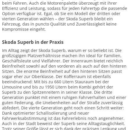
beim Fahren. Auch die Motorenpalette überzeugt mit ihrer
Effizienz und Leistung, sodass für jeden Fahrertyp die passende
Option verfügbar ist. Egal, ob Sie ein Modell der dritten oder
vierten Generation wählen – der Skoda Superb bleibt ein
Fahrzeug, das in puncto Qualität und Zuverlässigkeit keine
Kompromisse eingeht.
Skoda Superb in der Praxis
Im Alltag zeigt der Skoda Superb, warum er so beliebt ist. Die
großzügigen Platzverhältnisse machen ihn ideal für Familien,
Geschäftsleute und Vielfahrer. Der Innenraum bietet reichlich
Beinfreiheit sowohl auf den vorderen als auch auf den hinteren
Sitzen. Die enorme Beinfreiheit auf den hinteren Sitzen passt
sogar eher zur Oberklasse. Der Kofferraum ist ebenfalls
beeindruckend: Mit bis zu 660 Litern Stauraum bei der
Limousine und bis zu 1950 Litern beim Kombi gehört der
Superb zu den Spitzenreitern in seiner Klasse. Die dritte
Generation punktet mit einem ruhigen Fahrverhalten und einer
guten Federung, die Unebenheiten auf der Straße zuverlässig
abfedert. Die vierte Generation geht noch einen Schritt weiter:
Dank optimierter Schallisolierung und neuer
Fahrwerksabstimmung ist das Fahrerlebnis noch angenehmer.
Auch in der Stadt beweist der Superb seine Alltagstauglichkeit.
Trotz seiner Größe lässt er sich dank der präzisen Lenkung und