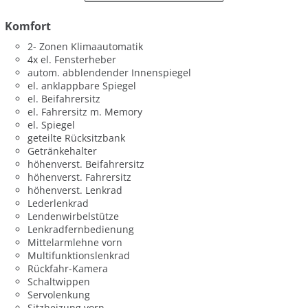
Komfort
2- Zonen Klimaautomatik
4x el. Fensterheber
autom. abblendender Innenspiegel
el. anklappbare Spiegel
el. Beifahrersitz
el. Fahrersitz m. Memory
el. Spiegel
geteilte Rücksitzbank
Getränkehalter
höhenverst. Beifahrersitz
höhenverst. Fahrersitz
höhenverst. Lenkrad
Lederlenkrad
Lendenwirbelstütze
Lenkradfernbedienung
Mittelarmlehne vorn
Multifunktionslenkrad
Rückfahr-Kamera
Schaltwippen
Servolenkung
Sitzheizung vorn