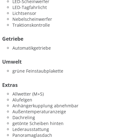
LED-Scheinwerfer
LED-Tagfahrlicht
Lichtsensor
Nebelscheinwerfer
Traktionskontrolle
Getriebe
Automatikgetriebe
Umwelt
grüne Feinstaubplakette
Extras
Allwetter (M+S)
Alufelgen
Anhängerkupplung abnehmbar
Außentemperaturanzeige
Dachreling
getönte Scheiben hinten
Lederausstattung
Panoramaglasdach