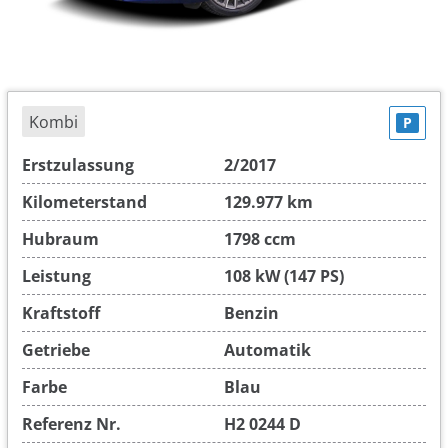
Kombi
P
Erstzulassung
2/2017
Kilometerstand
129.977 km
Hubraum
1798 ccm
Leistung
108 kW (147 PS)
Kraftstoff
Benzin
Getriebe
Automatik
Farbe
Blau
Referenz Nr.
H2 0244 D