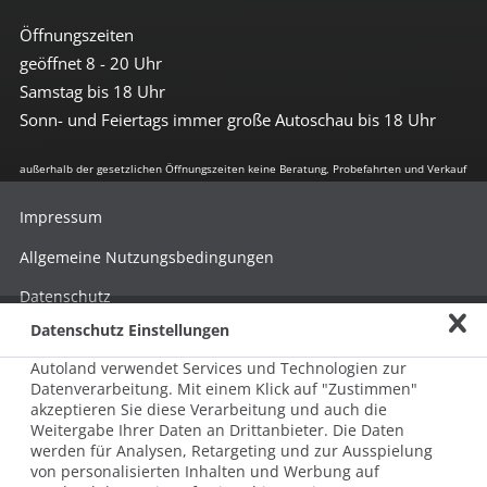
Öffnungszeiten
geöffnet 8 - 20 Uhr
Samstag bis 18 Uhr
Sonn- und Feiertags immer große Autoschau bis 18 Uhr
außerhalb der gesetzlichen Öffnungszeiten keine Beratung, Probefahrten und Verkauf
Impressum
Allgemeine Nutzungsbedingungen
Datenschutz
Datenschutz Einstellungen
Hinweisgebersystem nach HinSchG
Autoland verwendet Services und Technologien zur
Beschwerde nach LkSG
Datenverarbeitung. Mit einem Klick auf "Zustimmen"
akzeptieren Sie diese Verarbeitung und auch die
Grundsatzerklärung zum LkSG
Weitergabe Ihrer Daten an Drittanbieter. Die Daten
© 2026 AUTOLAND 24 SE & Co. Betriebs KG
werden für Analysen, Retargeting und zur Ausspielung
Werner-von-Siemens-Str. 2, 06796 Brehna, Deutschland
von personalisierten Inhalten und Werbung auf