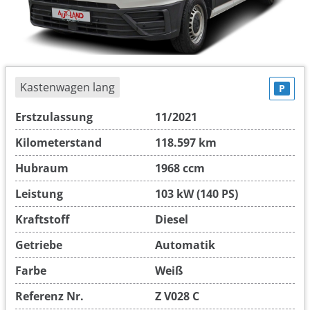
Kastenwagen lang
P
Erstzulassung
11/2021
Kilometerstand
118.597 km
Hubraum
1968 ccm
Leistung
103 kW (140 PS)
Kraftstoff
Diesel
Getriebe
Automatik
Farbe
Weiß
Referenz Nr.
Z V028 C