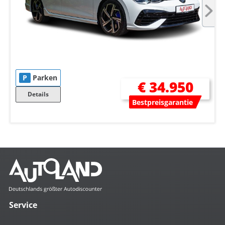
P
Parken
€ 34.950
Details
Bestpreisgarantie
Service