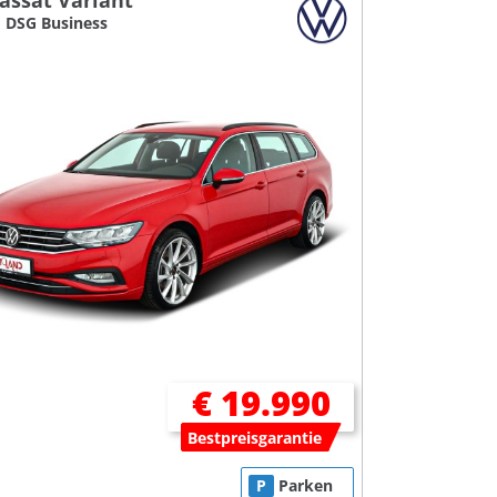
assat Variant
I DSG Business
€ 19.990
Bestpreisgarantie
P
Parken