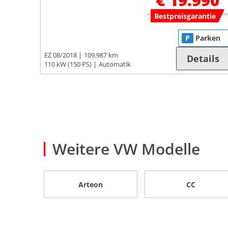
€ 19.990
Bestpreisgarantie
P
Parken
EZ 08/2018
109.987 km
Details
110 kW (150 PS)
Automatik
Weitere VW Modelle
Arteon
CC