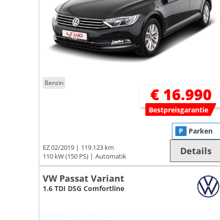
Benzin
€ 16.990
Bestpreisgarantie
P
Parken
EZ 02/2019
119.123 km
Details
110 kW (150 PS)
Automatik
VW Passat Variant
1.6 TDI DSG Comfortline