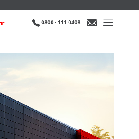
0800 - 111 0408
hr