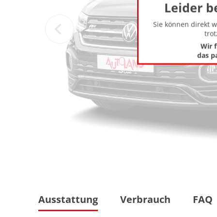
Leider b
Sie können direkt 
tro
Wir 
das p
Ausstattung
Verbrauch
FAQ