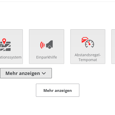
Abstandsregel-
ationssystem
Einparkhilfe
Tempomat
Mehr anzeigen
Mehr anzeigen
 Spiegel
Multifunktionslenkra
eilte Rücksitzbank
Notbremsassistent
ränkehalter
Regensensor
enverst. Beifahrersitz
Schaltpunktanzeige
enverst. Fahrersitz
Servolenkung