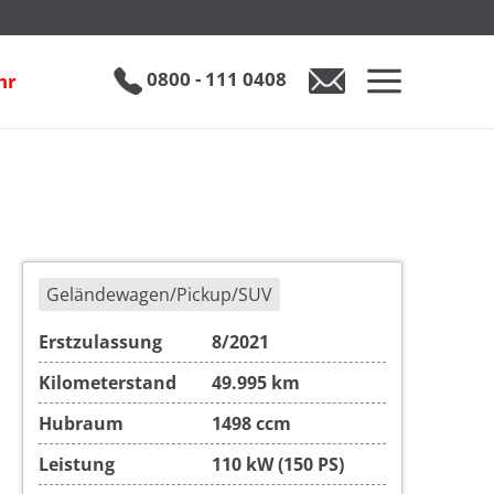
inkl. 19% MwSt.
h
FAQ
€ 23.950
0800 - 111 0408
hr
Geländewagen/Pickup/SUV
Erstzulassung
8/2021
Kilometerstand
49.995 km
Hubraum
1498 ccm
Leistung
110 kW (150 PS)