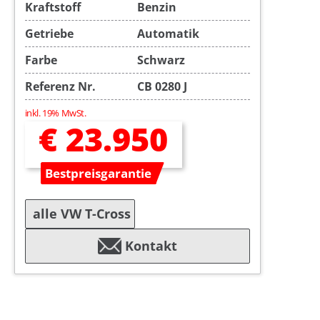
Kraftstoff
Benzin
Getriebe
Automatik
Farbe
Schwarz
Referenz Nr.
CB 0280 J
inkl. 19% MwSt.
€ 23.950
Bestpreisgarantie
alle VW T-Cross
Kontakt