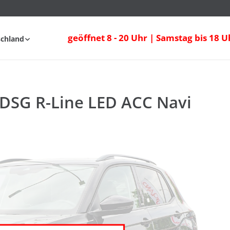
 DSG R-Line LED ACC Navi
Ausstattung
Verbrauc
geöffnet 8 - 20 Uhr | Samstag bis 18 U
schland
 DSG R-Line LED ACC Navi