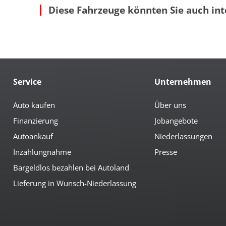
Diese Fahrzeuge könnten Sie auch int
Anfahrassistent
höh
autom. abblendender Innenspiegel
Ind
beheizbare Aussenspiegel
Ko
beheizbare Scheibenwaschanlage
Kom
Bordcomputer
Led
Colorverglasung
Mit
Multimedia
Service
Unternehmen
Android-Auto
Nav
Apple CarPlay
Nav
Auto kaufen
Über uns
Bluetoothfunktion
Ra
Finanzierung
Jobangebote
Media Interface
Ra
Musikstreaming integriert
Rad
Autoankauf
Niederlassungen
Navi mit Touchscreen
Rad
Inzahlungnahme
Presse
Sicherheit
Bargeldlos bezahlen bei Autoland
3te Bremsleuchte
el.
Lieferung in Wunsch-Niederlassung
6x Airbag
Fre
Abstandswarnsystem
Ges
Antiblockiersystem
ISO
Antischlupfregulierung
ISO