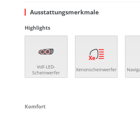
Ausstattungsmerkmale
Highlights
Voll-LED-
Xenonscheinwerfer
Navig
Scheinwerfer
Komfort
2- Zonen Klimaautomatik
el.
4x el. Fensterheber
get
Ablagenpaket
Get
Abstandsregeltempomat
höh
Ambiente-Beleuchtung
höh