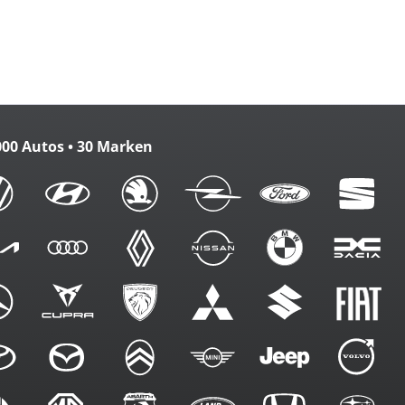
zbank
m. FB
000 Autos • 30 Marken