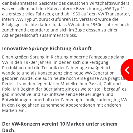
der bekanntesten Gesichter des deutschen Wirtschaftswunders,
was vor allem auf den Käfer, interne Bezeichnung „VW Typ 1“,
als erstes ziviles Fahrzeug und ab 1950 auf den VW Transporter,
intern „VW Typ 2“, zurückzuführen ist. Verstärkt wurde die
Erfolgsgeschichte dadurch, dass VW ab den 1960er Jahren auch
zunehmend exportierte und sich im Zuge dessen zu einer
Aktiengesellschaft zusammenschloss.
Innovative Sprünge Richtung Zukunft
Einen großen Sprung in Richtung moderne Fahrzeuge gelang
VW in den 1970er Jahren, in denen sich die Fertigung,
Produktion und die Technik der Fahrzeuge maßgeblich
wandelte und als Konsequenz eine neue VW-Generation
geboren wurde, die auch heute noch eine ganze Ära prägt: Die
Rede ist von den legendären Modellreihen Passat, Golf und
Polo. Mit Beginn der 80er Jahre ging es weiter steil bergauf, es
gab innovative und zukunftsweisende Neuerungen und
Entwicklungen innerhalb der Fahrzeugtechnik, zudem ging VW
in den Folgejahren zunehmend Kooperationen mit anderen
Marken ein.
Der VW-Konzern vereint 10 Marken unter seinem
Dach.