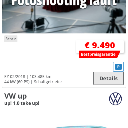
Benzin
€ 9.490
Bestpreisgarantie
P
EZ 02/2018
103.485 km
Details
44 kW (60 PS)
Schaltgetriebe
VW up
up! 1.0 take up!