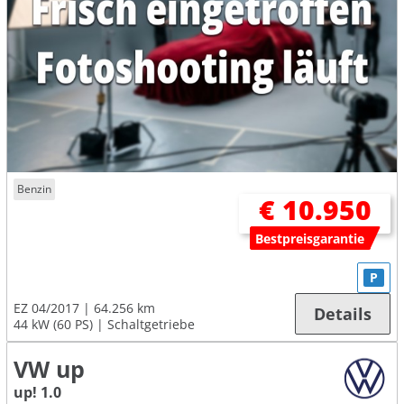
Benzin
€ 10.950
Bestpreisgarantie
P
EZ 04/2017
64.256 km
Details
44 kW (60 PS)
Schaltgetriebe
VW up
up! 1.0