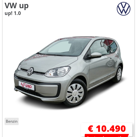
VW up
up! 1.0
Benzin
€ 10.490