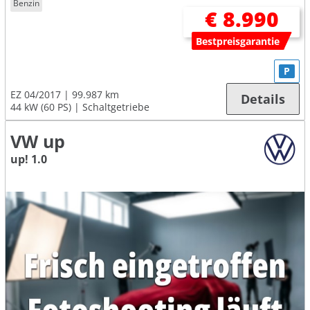
Benzin
€ 8.990
Bestpreisgarantie
P
EZ 04/2017
99.987 km
Details
44 kW (60 PS)
Schaltgetriebe
VW up
up! 1.0