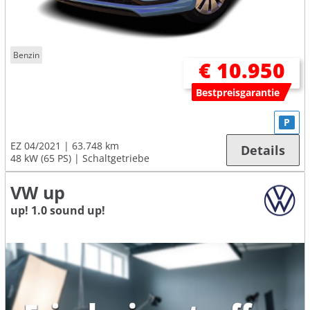
Benzin
€ 10.950
Bestpreisgarantie
P
EZ 04/2021
63.748 km
Details
48 kW (65 PS)
Schaltgetriebe
VW up
up! 1.0 sound up!