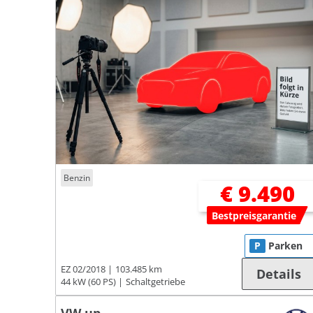
Benzin
€ 9.490
Bestpreisgarantie
P
Parken
EZ 02/2018
103.485 km
Details
44 kW (60 PS)
Schaltgetriebe