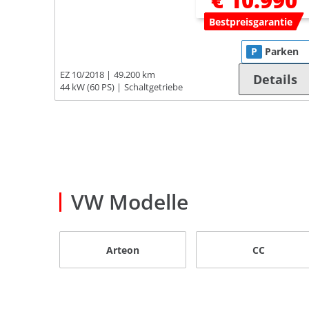
€ 10.990
Bestpreisgarantie
P
Parken
EZ 10/2018
49.200 km
Details
44 kW (60 PS)
Schaltgetriebe
VW Modelle
Arteon
CC