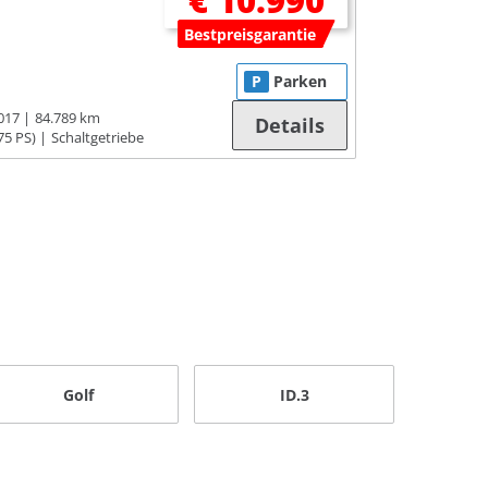
€ 10.990
Bestpreisgarantie
P
Parken
017
84.789 km
Details
75 PS)
Schaltgetriebe
Golf
ID.3