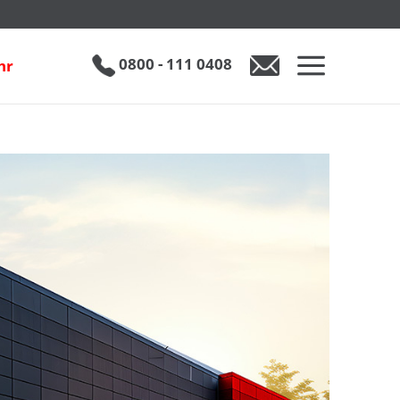
0800 - 111 0408
hr