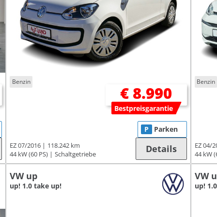
Benzin
Benzin
€ 8.990
Bestpreisgarantie
P
Parken
EZ 07/2016
118.242 km
EZ 04/2
Details
44 kW (60 PS)
Schaltgetriebe
44 kW (
VW up
VW u
up! 1.0 take up!
up! 1.0