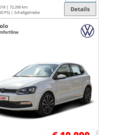
018
72.260 km
Details
60 PS)
Schaltgetriebe
olo
mfortline