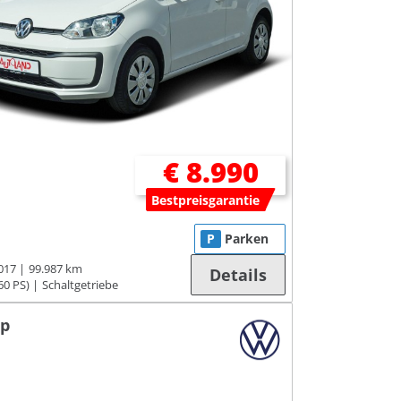
€ 8.990
Bestpreisgarantie
P
Parken
017
99.987 km
Details
60 PS)
Schaltgetriebe
p