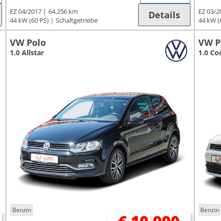
EZ 04/2017
64.256 km
EZ 03/2
Details
44 kW (60 PS)
Schaltgetriebe
44 kW (
VW Polo
VW P
1.0 Allstar
1.0 Co
Benzin
Benzin