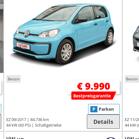
Benzin
Benzin
€ 9.990
Bestpreisgarantie
P
Parken
EZ 09/2017
84.736 km
EZ 11/2
Details
44 kW (60 PS)
Schaltgetriebe
44 kW (