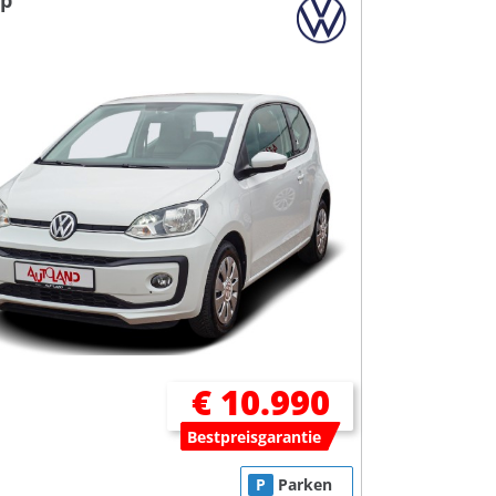
p
€ 10.990
Bestpreisgarantie
P
Parken