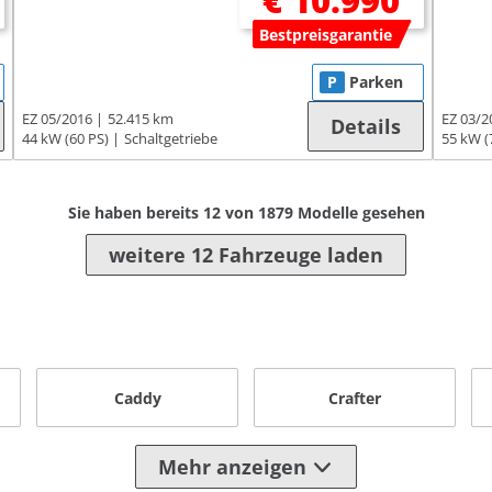
€ 10.990
Bestpreisgarantie
P
Parken
EZ 05/2016
52.415 km
EZ 03/2
Details
44 kW (60 PS)
Schaltgetriebe
55 kW (
Sie haben bereits
12
von
1879
Modelle gesehen
weitere 12 Fahrzeuge laden
Caddy
Crafter
Mehr anzeigen