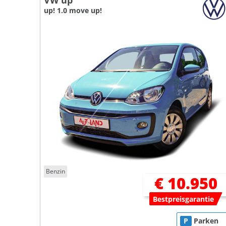
VW up
up! 1.0 move up!
Benzin
€ 10.950
Bestpreisgarantie
P
Parken