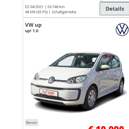
EZ 04/2021
63.748 km
Details
48 kW (65 PS)
Schaltgetriebe
VW up
up! 1.0
Benzin