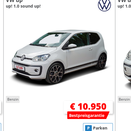
VW up
VW u
up! 1.0 sound up!
up! 1.0
Benzin
Benzin
€ 10.950
Bestpreisgarantie
P
Parken