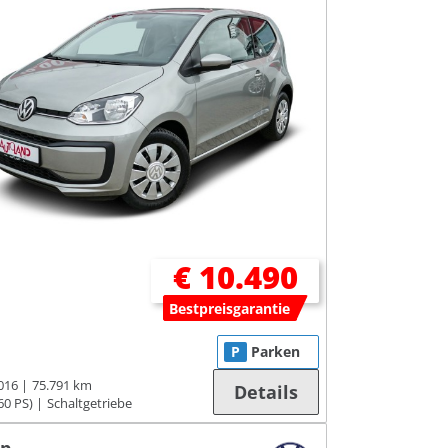
€ 10.490
Bestpreisgarantie
P
Parken
016
75.791 km
Details
60 PS)
Schaltgetriebe