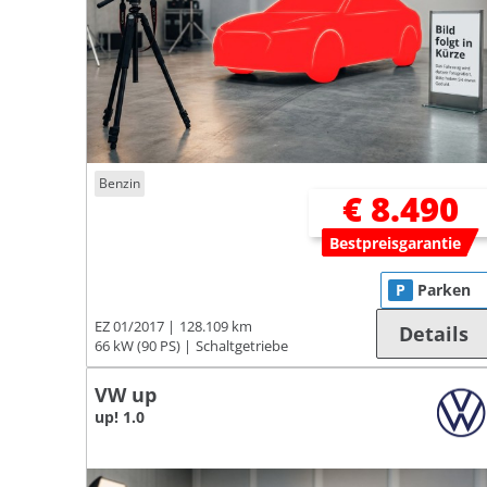
Benzin
€ 8.490
Bestpreisgarantie
P
Parken
EZ 01/2017
128.109 km
Details
66 kW (90 PS)
Schaltgetriebe
VW up
up! 1.0