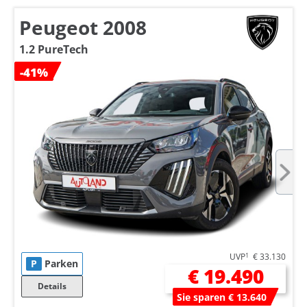
Peugeot 2008
1.2 PureTech
-41%
UVP
1
€ 33.130
P
Parken
€ 19.490
Details
Sie sparen € 13.640