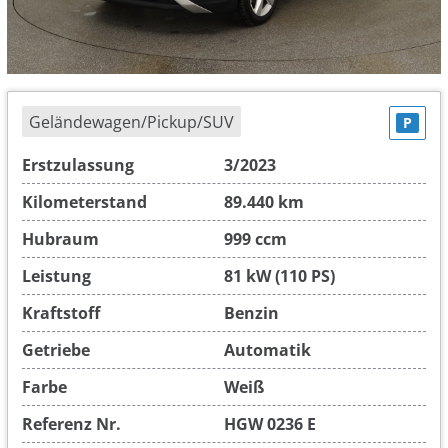
Geländewagen/Pickup/SUV
P
Erstzulassung
3/2023
Kilometerstand
89.440 km
Hubraum
999 ccm
Leistung
81 kW (110 PS)
Kraftstoff
Benzin
Getriebe
Automatik
Farbe
Weiß
Referenz Nr.
HGW 0236 E