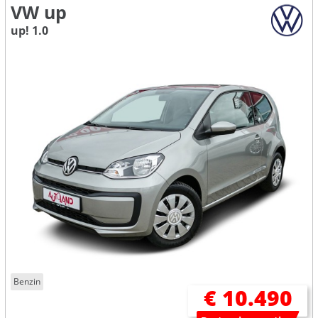
VW up
up! 1.0
Benzin
€ 10.490