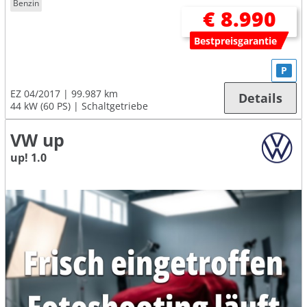
Benzin
€ 8.990
Bestpreisgarantie
P
EZ 04/2017
99.987 km
Details
44 kW (60 PS)
Schaltgetriebe
VW up
up! 1.0