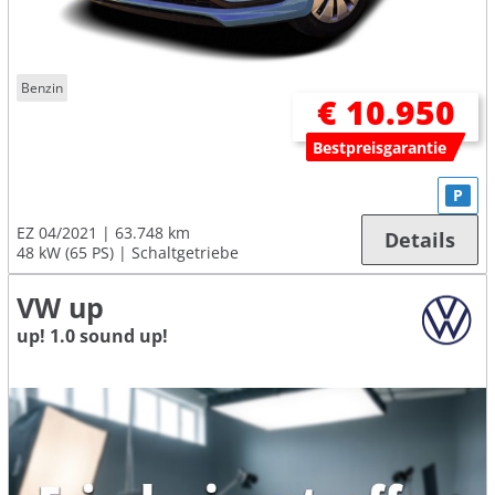
Benzin
€ 10.950
Bestpreisgarantie
P
EZ 04/2021
63.748 km
Details
48 kW (65 PS)
Schaltgetriebe
VW up
up! 1.0 sound up!