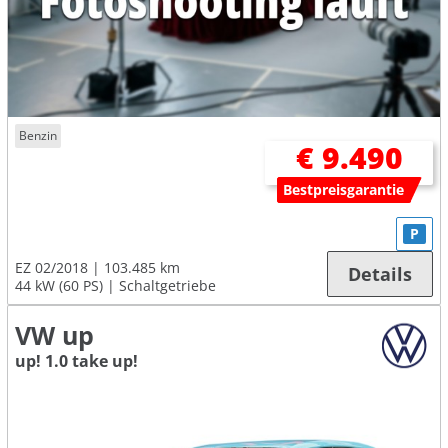
Benzin
€ 9.490
Bestpreisgarantie
P
EZ 02/2018
103.485 km
Details
44 kW (60 PS)
Schaltgetriebe
VW up
up! 1.0 take up!