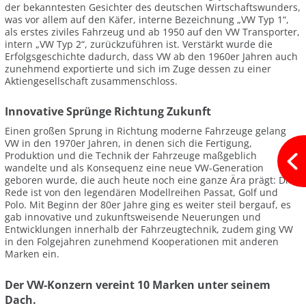
der bekanntesten Gesichter des deutschen Wirtschaftswunders,
was vor allem auf den Käfer, interne Bezeichnung „VW Typ 1“,
als erstes ziviles Fahrzeug und ab 1950 auf den VW Transporter,
intern „VW Typ 2“, zurückzuführen ist. Verstärkt wurde die
Erfolgsgeschichte dadurch, dass VW ab den 1960er Jahren auch
zunehmend exportierte und sich im Zuge dessen zu einer
Aktiengesellschaft zusammenschloss.
Innovative Sprünge Richtung Zukunft
Einen großen Sprung in Richtung moderne Fahrzeuge gelang
VW in den 1970er Jahren, in denen sich die Fertigung,
Produktion und die Technik der Fahrzeuge maßgeblich
wandelte und als Konsequenz eine neue VW-Generation
geboren wurde, die auch heute noch eine ganze Ära prägt: Die
Rede ist von den legendären Modellreihen Passat, Golf und
Polo. Mit Beginn der 80er Jahre ging es weiter steil bergauf, es
gab innovative und zukunftsweisende Neuerungen und
Entwicklungen innerhalb der Fahrzeugtechnik, zudem ging VW
in den Folgejahren zunehmend Kooperationen mit anderen
Marken ein.
Der VW-Konzern vereint 10 Marken unter seinem
Dach.