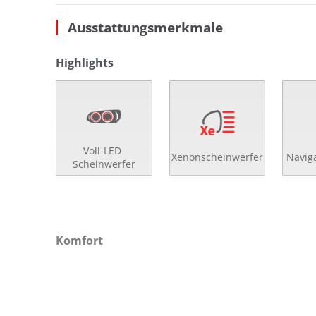
Ausstattungsmerkmale
Highlights
Voll-LED-
Xenonscheinwerfer
Navig
Scheinwerfer
Komfort
2- Zonen Klimaautomatik
Get
4x el. Fensterheber
höh
Abstandsregeltempomat
höh
Ambiente-Beleuchtung
höh
Anfahrassistent
Ind