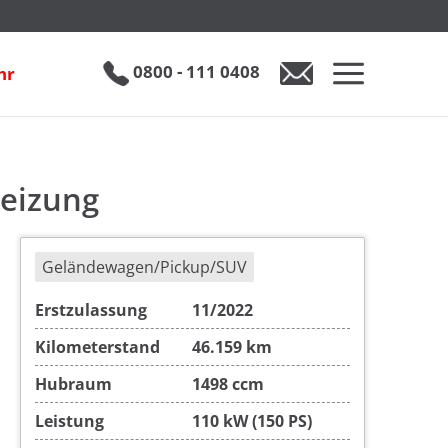
€ 25.990
0800 - 111 0408
hr
heizung
Geländewagen/Pickup/SUV
Erstzulassung
11/2022
Kilometerstand
46.159 km
Hubraum
1498 ccm
Leistung
110 kW (150 PS)