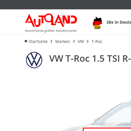
VW T-Roc 1.5 TSI R-
38x in Deut
Ausstattung
Verbrauch
F
Startseite
Marken
VW
T-Roc
VW T-Roc 1.5 TSI R