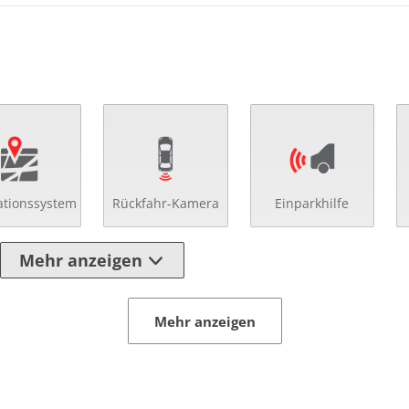
ationssystem
Rückfahr-Kamera
Einparkhilfe
Mehr anzeigen
Mehr anzeigen
ränkehalter
Parklenkassistent
enverst. Beifahrersitz
Parklückenassistent
enverst. Fahrersitz
Regensensor
enverst. Lenkrad
Rückfahr-Kamera
uktionsladen für Smartphones
Schaltpunktanzeige