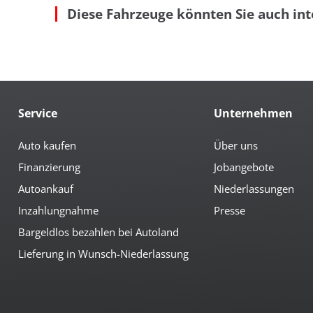
Diese Fahrzeuge könnten Sie auch int
Auto Hold
Key
autom. abblendender Innenspiegel
Ko
beheizbare Aussenspiegel
Kom
beheizbare Scheibenwaschanlage
Led
Bordcomputer
Len
Colorverglasung
Le
el. anklappbare Spiegel
Mit
el. Heckklappe
Mit
Service
Unternehmen
el. Spiegel
Mul
geteilte Heckklappe
Not
Auto kaufen
Über uns
Multimedia
Finanzierung
Jobangebote
Android-Auto
Ra
Autoankauf
Niederlassungen
Apple CarPlay
Rad
Inzahlungnahme
Bluetoothfunktion
Presse
Rad
Navi mit Touchscreen
Sp
Bargeldlos bezahlen bei Autoland
Lieferung in Wunsch-Niederlassung
Sicherheit
3te Bremsleuchte
Fah
Abstandswarnsystem
Ass
Antiblockiersystem
Fer