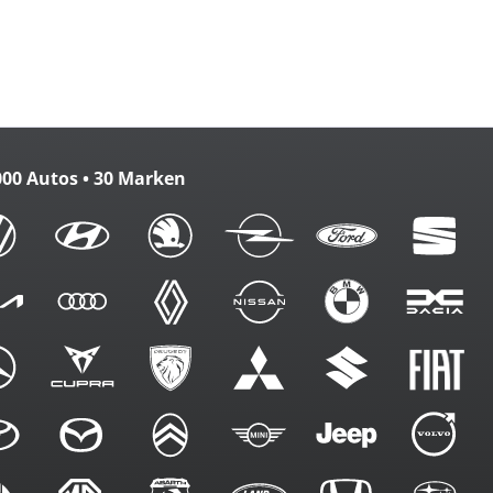
verriegelung
zbank
m. FB
000 Autos • 30 Marken
g