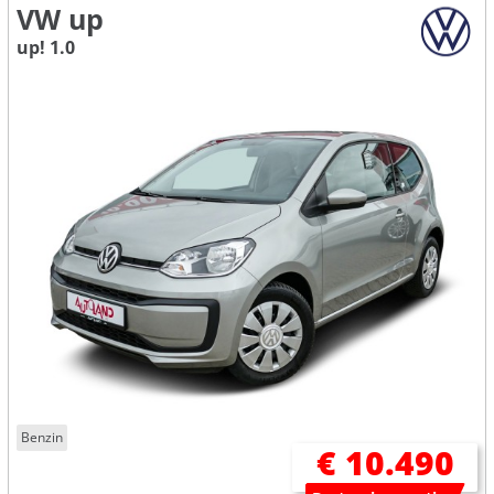
VW up
up! 1.0
Benzin
€ 10.490