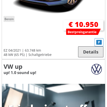
Benzin
€ 10.950
Bestpreisgarantie
P
EZ 04/2021
63.748 km
Details
48 kW (65 PS)
Schaltgetriebe
VW up
up! 1.0 sound up!