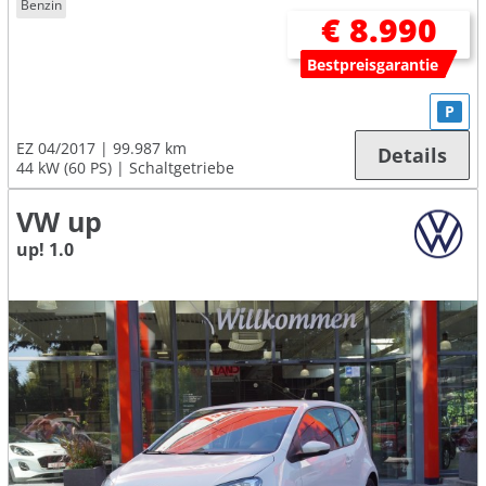
Benzin
€ 8.990
Bestpreisgarantie
P
EZ 04/2017
99.987 km
Details
44 kW (60 PS)
Schaltgetriebe
VW up
up! 1.0