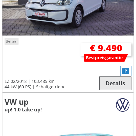
Benzin
€ 9.490
Bestpreisgarantie
P
EZ 02/2018
103.485 km
Details
44 kW (60 PS)
Schaltgetriebe
VW up
up! 1.0 take up!