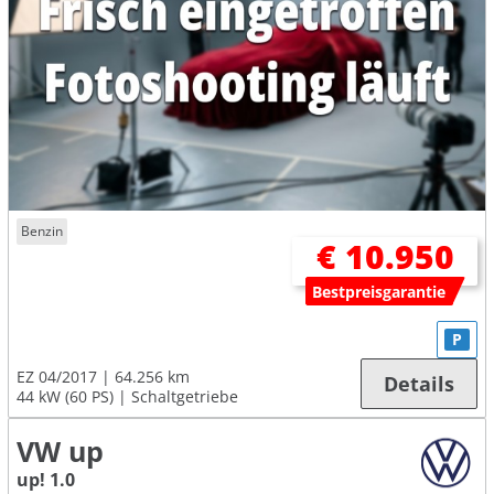
Benzin
€ 10.950
Bestpreisgarantie
P
EZ 04/2017
64.256 km
Details
44 kW (60 PS)
Schaltgetriebe
VW up
up! 1.0