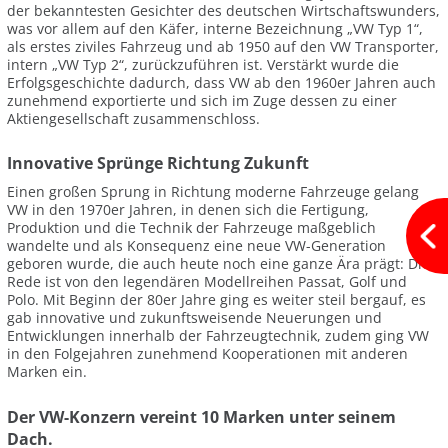
der bekanntesten Gesichter des deutschen Wirtschaftswunders,
was vor allem auf den Käfer, interne Bezeichnung „VW Typ 1“,
als erstes ziviles Fahrzeug und ab 1950 auf den VW Transporter,
intern „VW Typ 2“, zurückzuführen ist. Verstärkt wurde die
Erfolgsgeschichte dadurch, dass VW ab den 1960er Jahren auch
zunehmend exportierte und sich im Zuge dessen zu einer
Aktiengesellschaft zusammenschloss.
Innovative Sprünge Richtung Zukunft
Einen großen Sprung in Richtung moderne Fahrzeuge gelang
VW in den 1970er Jahren, in denen sich die Fertigung,
Produktion und die Technik der Fahrzeuge maßgeblich
wandelte und als Konsequenz eine neue VW-Generation
geboren wurde, die auch heute noch eine ganze Ära prägt: Die
Rede ist von den legendären Modellreihen Passat, Golf und
Polo. Mit Beginn der 80er Jahre ging es weiter steil bergauf, es
gab innovative und zukunftsweisende Neuerungen und
Entwicklungen innerhalb der Fahrzeugtechnik, zudem ging VW
in den Folgejahren zunehmend Kooperationen mit anderen
Marken ein.
Der VW-Konzern vereint 10 Marken unter seinem
Dach.