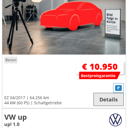
Benzin
€ 10.950
Bestpreisgarantie
P
EZ 04/2017
64.256 km
Details
44 kW (60 PS)
Schaltgetriebe
VW up
up! 1.0