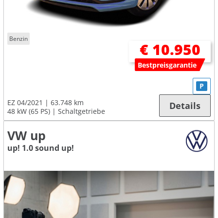
Benzin
€ 10.950
Bestpreisgarantie
P
EZ 04/2021
63.748 km
Details
48 kW (65 PS)
Schaltgetriebe
VW up
up! 1.0 sound up!