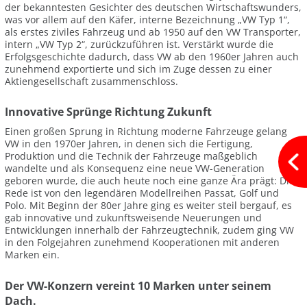
der bekanntesten Gesichter des deutschen Wirtschaftswunders,
was vor allem auf den Käfer, interne Bezeichnung „VW Typ 1“,
als erstes ziviles Fahrzeug und ab 1950 auf den VW Transporter,
intern „VW Typ 2“, zurückzuführen ist. Verstärkt wurde die
Erfolgsgeschichte dadurch, dass VW ab den 1960er Jahren auch
zunehmend exportierte und sich im Zuge dessen zu einer
Aktiengesellschaft zusammenschloss.
Innovative Sprünge Richtung Zukunft
Einen großen Sprung in Richtung moderne Fahrzeuge gelang
VW in den 1970er Jahren, in denen sich die Fertigung,
Produktion und die Technik der Fahrzeuge maßgeblich
wandelte und als Konsequenz eine neue VW-Generation
geboren wurde, die auch heute noch eine ganze Ära prägt: Die
Rede ist von den legendären Modellreihen Passat, Golf und
Polo. Mit Beginn der 80er Jahre ging es weiter steil bergauf, es
gab innovative und zukunftsweisende Neuerungen und
Entwicklungen innerhalb der Fahrzeugtechnik, zudem ging VW
in den Folgejahren zunehmend Kooperationen mit anderen
Marken ein.
Der VW-Konzern vereint 10 Marken unter seinem
Dach.