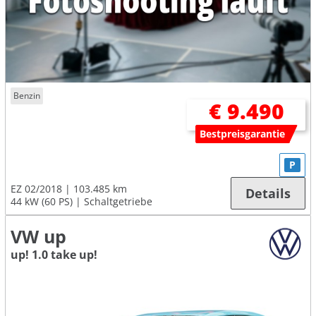
Benzin
€ 9.490
Bestpreisgarantie
P
EZ 02/2018
103.485 km
Details
44 kW (60 PS)
Schaltgetriebe
VW up
up! 1.0 take up!