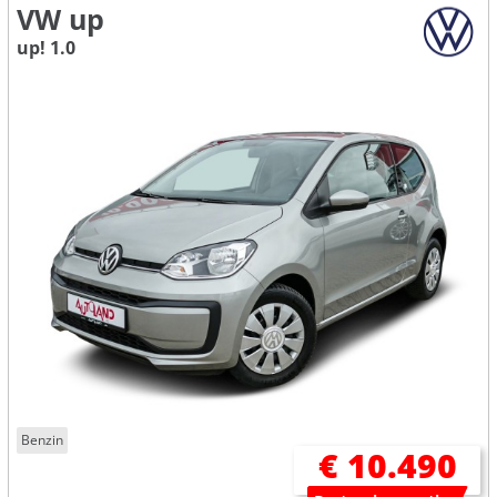
VW up
up! 1.0
Benzin
€ 10.490