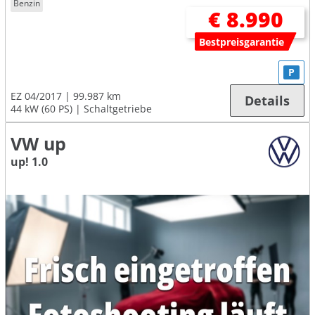
Benzin
€ 8.990
Bestpreisgarantie
P
EZ 04/2017
99.987 km
Details
44 kW (60 PS)
Schaltgetriebe
VW up
up! 1.0