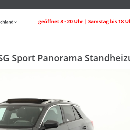
SG Sport Panorama Standheizung
geöffnet 8 - 20 Uhr | Samstag bis 18 U
schland
fahrt
FAQ
DSG Sport Panorama Standhei