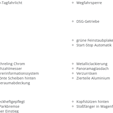
-Tagfahrlicht
Wegfahrsperre
DSG-Getriebe
grüne Feinstaubplake
Start-Stop Automatik
chreling Chrom
Metalliclackierung
ehzahlmesser
Panoramaglasdach
rerinformationssystem
Verzurrösen
önte Scheiben hinten
Zierteile Aluminium
deraumabdeckung
ckheftgepflegt
Kopfstützen hinten
 Parkbremse
Stoßfänger in Wagen
er Einstieg