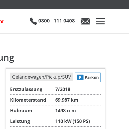
€ 21.890
0800 - 111 0408
hr
0800 - 111 0408
Auto anfragen
zung
Geländewagen/Pickup/SUV
P
Parken
Erstzulassung
7/2018
Kilometerstand
69.987 km
Hubraum
1498 ccm
Leistung
110 kW (150 PS)