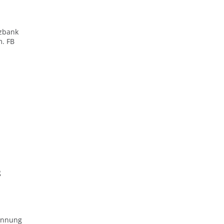
zbank
m. FB
g
ennung