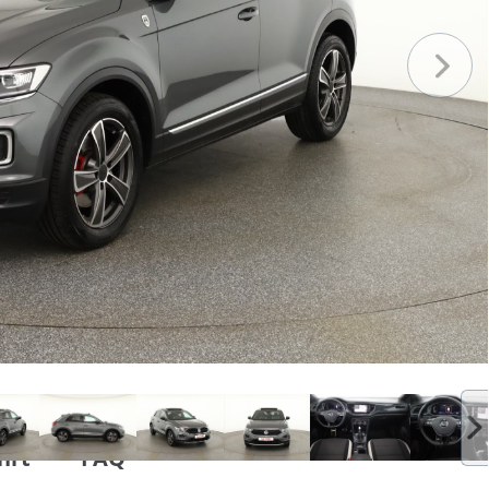
hrt
FAQ