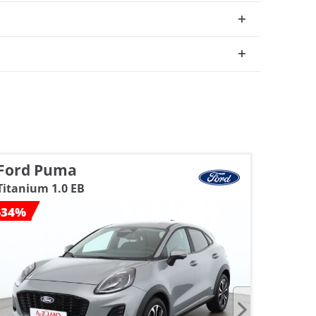
Ford Puma
Jeep 
Titanium 1.0 EB
1.2
-34%
-34%