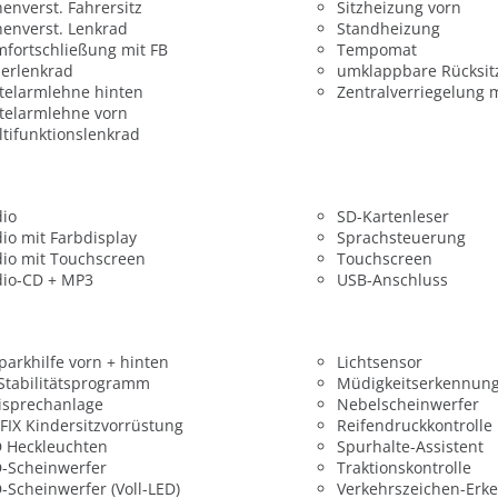
enverst. Fahrersitz
Sitzheizung vorn
enverst. Lenkrad
Standheizung
fortschließung mit FB
Tempomat
erlenkrad
umklappbare Rücksit
telarmlehne hinten
Zentralverriegelung 
telarmlehne vorn
tifunktionslenkrad
dio
SD-Kartenleser
io mit Farbdisplay
Sprachsteuerung
io mit Touchscreen
Touchscreen
dio-CD + MP3
USB-Anschluss
parkhilfe vorn + hinten
Lichtsensor
 Stabilitätsprogramm
Müdigkeitserkennun
isprechanlage
Nebelscheinwerfer
FIX Kindersitzvorrüstung
Reifendruckkontrolle
 Heckleuchten
Spurhalte-Assistent
-Scheinwerfer
Traktionskontrolle
-Scheinwerfer (Voll-LED)
Verkehrszeichen-Erk