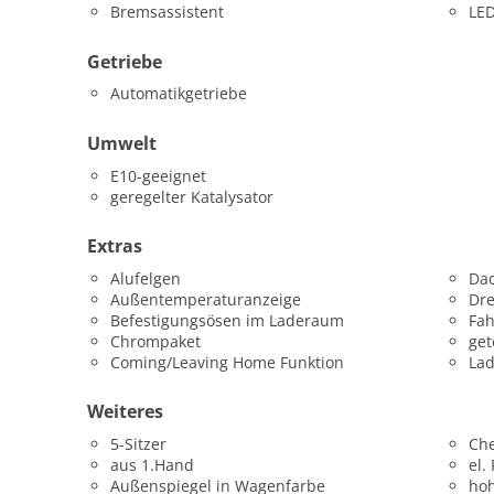
Bremsassistent
LED
Getriebe
Automatikgetriebe
Umwelt
E10-geeignet
geregelter Katalysator
Extras
Alufelgen
Da
Außentemperaturanzeige
Dr
Befestigungsösen im Laderaum
Fah
Chrompaket
get
Coming/Leaving Home Funktion
La
Weiteres
5-Sitzer
Che
aus 1.Hand
el.
Außenspiegel in Wagenfarbe
hoh