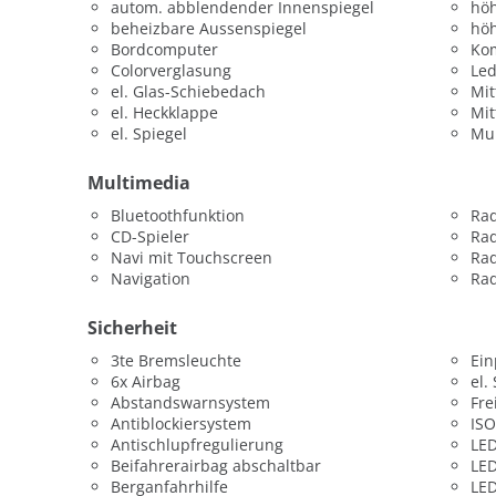
autom. abblendender Innenspiegel
höh
beheizbare Aussenspiegel
höh
Bordcomputer
Kom
Colorverglasung
Led
el. Glas-Schiebedach
Mit
el. Heckklappe
Mit
el. Spiegel
Mul
Multimedia
Bluetoothfunktion
Ra
CD-Spieler
Rad
Navi mit Touchscreen
Rad
Navigation
Ra
Sicherheit
3te Bremsleuchte
Ein
6x Airbag
el.
Abstandswarnsystem
Fre
Antiblockiersystem
ISO
Antischlupfregulierung
LED
Beifahrerairbag abschaltbar
LED
Berganfahrhilfe
LED