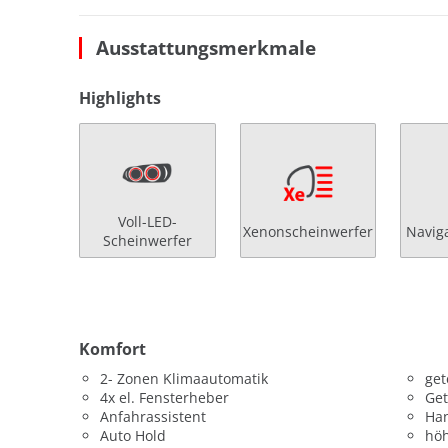
Ausstattungsmerkmale
Highlights
Voll-LED-
Xenonscheinwerfer
Navig
Scheinwerfer
Komfort
2- Zonen Klimaautomatik
get
4x el. Fensterheber
Get
Anfahrassistent
Han
Auto Hold
höh