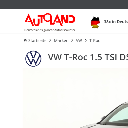
VW T-Roc 1.5 TSI D
38x in Deut
Ausstattung
Verbrauch
An
Startseite
Marken
VW
T-Roc
VW T-Roc 1.5 TSI 