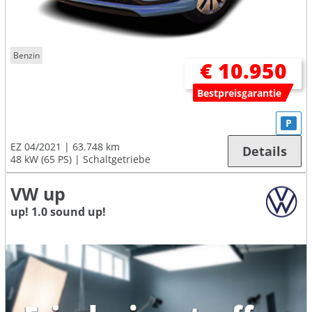
Benzin
€ 10.950
Bestpreisgarantie
P
EZ 04/2021
63.748 km
Details
48 kW (65 PS)
Schaltgetriebe
VW up
up! 1.0 sound up!