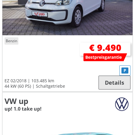
Benzin
€ 9.490
Bestpreisgarantie
P
EZ 02/2018
103.485 km
Details
44 kW (60 PS)
Schaltgetriebe
VW up
up! 1.0 take up!