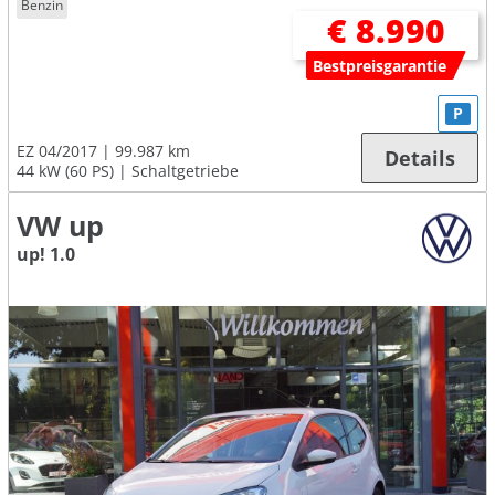
Benzin
€ 8.990
Bestpreisgarantie
P
EZ 04/2017
99.987 km
Details
44 kW (60 PS)
Schaltgetriebe
VW up
up! 1.0