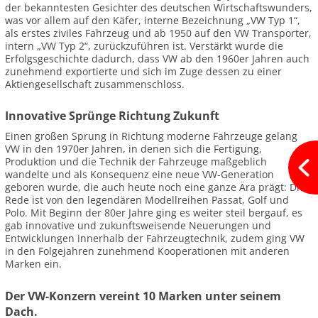
der bekanntesten Gesichter des deutschen Wirtschaftswunders,
was vor allem auf den Käfer, interne Bezeichnung „VW Typ 1“,
als erstes ziviles Fahrzeug und ab 1950 auf den VW Transporter,
intern „VW Typ 2“, zurückzuführen ist. Verstärkt wurde die
Erfolgsgeschichte dadurch, dass VW ab den 1960er Jahren auch
zunehmend exportierte und sich im Zuge dessen zu einer
Aktiengesellschaft zusammenschloss.
Innovative Sprünge Richtung Zukunft
Einen großen Sprung in Richtung moderne Fahrzeuge gelang
VW in den 1970er Jahren, in denen sich die Fertigung,
Produktion und die Technik der Fahrzeuge maßgeblich
wandelte und als Konsequenz eine neue VW-Generation
geboren wurde, die auch heute noch eine ganze Ära prägt: Die
Rede ist von den legendären Modellreihen Passat, Golf und
Polo. Mit Beginn der 80er Jahre ging es weiter steil bergauf, es
gab innovative und zukunftsweisende Neuerungen und
Entwicklungen innerhalb der Fahrzeugtechnik, zudem ging VW
in den Folgejahren zunehmend Kooperationen mit anderen
Marken ein.
Der VW-Konzern vereint 10 Marken unter seinem
Dach.