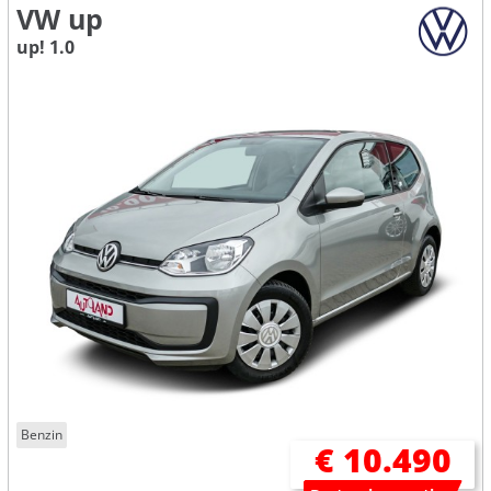
VW up
up! 1.0
Benzin
€ 10.490