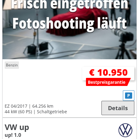
Benzin
€ 10.950
Bestpreisgarantie
P
EZ 04/2017
64.256 km
Details
44 kW (60 PS)
Schaltgetriebe
VW up
up! 1.0