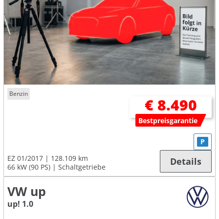
Benzin
€ 8.490
Bestpreisgarantie
P
EZ 01/2017
128.109 km
Details
66 kW (90 PS)
Schaltgetriebe
VW up
up! 1.0