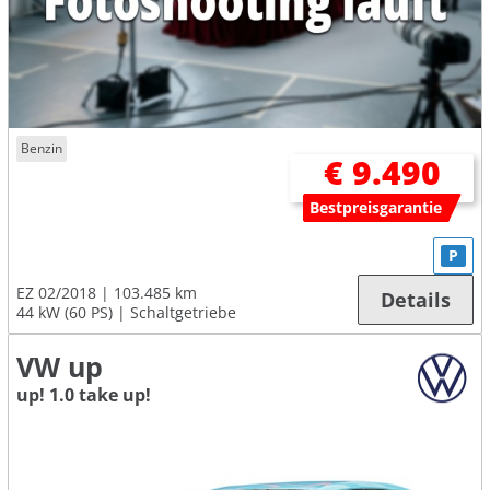
Benzin
€ 9.490
Bestpreisgarantie
P
EZ 02/2018
103.485 km
Details
44 kW (60 PS)
Schaltgetriebe
VW up
up! 1.0 take up!