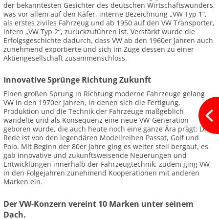
der bekanntesten Gesichter des deutschen Wirtschaftswunders,
was vor allem auf den Käfer, interne Bezeichnung „VW Typ 1“,
als erstes ziviles Fahrzeug und ab 1950 auf den VW Transporter,
intern „VW Typ 2“, zurückzuführen ist. Verstärkt wurde die
Erfolgsgeschichte dadurch, dass VW ab den 1960er Jahren auch
zunehmend exportierte und sich im Zuge dessen zu einer
Aktiengesellschaft zusammenschloss.
Innovative Sprünge Richtung Zukunft
Einen großen Sprung in Richtung moderne Fahrzeuge gelang
VW in den 1970er Jahren, in denen sich die Fertigung,
Produktion und die Technik der Fahrzeuge maßgeblich
wandelte und als Konsequenz eine neue VW-Generation
geboren wurde, die auch heute noch eine ganze Ära prägt: Die
Rede ist von den legendären Modellreihen Passat, Golf und
Polo. Mit Beginn der 80er Jahre ging es weiter steil bergauf, es
gab innovative und zukunftsweisende Neuerungen und
Entwicklungen innerhalb der Fahrzeugtechnik, zudem ging VW
in den Folgejahren zunehmend Kooperationen mit anderen
Marken ein.
Der VW-Konzern vereint 10 Marken unter seinem
Dach.