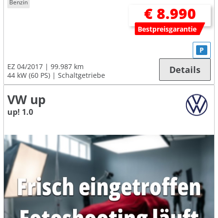
Benzin
€ 8.990
Bestpreisgarantie
P
EZ 04/2017
99.987 km
Details
44 kW (60 PS)
Schaltgetriebe
VW up
up! 1.0