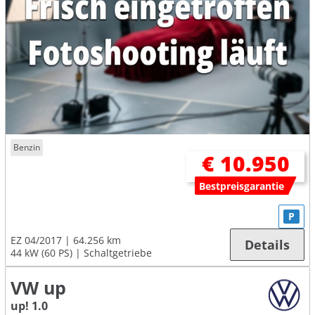
Benzin
€ 10.950
Bestpreisgarantie
P
EZ 04/2017
64.256 km
Details
44 kW (60 PS)
Schaltgetriebe
VW up
up! 1.0