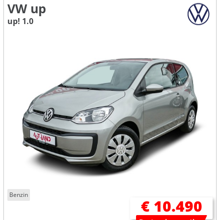
VW up
up! 1.0
Benzin
€ 10.490