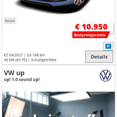
Benzin
€ 10.950
Bestpreisgarantie
P
EZ 04/2021
63.748 km
Details
48 kW (65 PS)
Schaltgetriebe
VW up
up! 1.0 sound up!