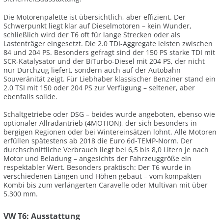
Die Motorenpalette ist übersichtlich, aber effizient. Der
Schwerpunkt liegt klar auf Dieselmotoren – kein Wunder,
schließlich wird der T6 oft für lange Strecken oder als
Lastenträger eingesetzt. Die 2.0 TDI-Aggregate leisten zwischen
84 und 204 PS. Besonders gefragt sind der 150 PS starke TDI mit
SCR-Katalysator und der BiTurbo-Diesel mit 204 PS, der nicht
nur Durchzug liefert, sondern auch auf der Autobahn
Souveränität zeigt. Für Liebhaber klassischer Benziner stand ein
2.0 TSI mit 150 oder 204 PS zur Verfügung – seltener, aber
ebenfalls solide.
Schaltgetriebe oder DSG – beides wurde angeboten, ebenso wie
optionaler Allradantrieb (4MOTION), der sich besonders in
bergigen Regionen oder bei Wintereinsätzen lohnt. Alle Motoren
erfüllen spätestens ab 2018 die Euro 6d-TEMP-Norm. Der
durchschnittliche Verbrauch liegt bei 6,5 bis 8,0 Litern je nach
Motor und Beladung – angesichts der Fahrzeuggröße ein
respektabler Wert. Besonders praktisch: Der T6 wurde in
verschiedenen Längen und Höhen gebaut – vom kompakten
Kombi bis zum verlängerten Caravelle oder Multivan mit über
5.300 mm.
VW T6: Ausstattung