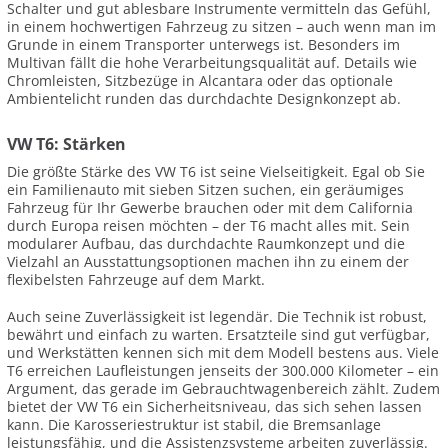
Schalter und gut ablesbare Instrumente vermitteln das Gefühl,
in einem hochwertigen Fahrzeug zu sitzen – auch wenn man im
Grunde in einem Transporter unterwegs ist. Besonders im
Multivan fällt die hohe Verarbeitungsqualität auf. Details wie
Chromleisten, Sitzbezüge in Alcantara oder das optionale
Ambientelicht runden das durchdachte Designkonzept ab.
VW T6: Stärken
Die größte Stärke des VW T6 ist seine Vielseitigkeit. Egal ob Sie
ein Familienauto mit sieben Sitzen suchen, ein geräumiges
Fahrzeug für Ihr Gewerbe brauchen oder mit dem California
durch Europa reisen möchten – der T6 macht alles mit. Sein
modularer Aufbau, das durchdachte Raumkonzept und die
Vielzahl an Ausstattungsoptionen machen ihn zu einem der
flexibelsten Fahrzeuge auf dem Markt.
Auch seine Zuverlässigkeit ist legendär. Die Technik ist robust,
bewährt und einfach zu warten. Ersatzteile sind gut verfügbar,
und Werkstätten kennen sich mit dem Modell bestens aus. Viele
T6 erreichen Laufleistungen jenseits der 300.000 Kilometer – ein
Argument, das gerade im Gebrauchtwagenbereich zählt. Zudem
bietet der VW T6 ein Sicherheitsniveau, das sich sehen lassen
kann. Die Karosseriestruktur ist stabil, die Bremsanlage
leistungsfähig, und die Assistenzsysteme arbeiten zuverlässig.