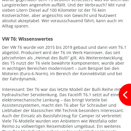
Langstrecken angenehm auffällt. Und der Verbrauch? Mit rund
sieben Litern Diesel auf 100 Kilometer ist der T6 kein
Kostverächter, aber angesichts von Gewicht und Nutzwert
absolut akzeptabel. Wer vorausschauend fährt, kann auch im
Alltag sparen.
VW T6: Wissenswertes
Der VW T6 wurde von 2015 bis 2019 gebaut und dann vom T6.1
abgelöst. Produziert wird der T6 im Werk Hannover, das seit
Jahrzehnten als „Heimat des Bulli“ gilt. Als Weiterentwicklung
des T5 nutzt der T6 viele bewährte Komponenten, wurde aber
in wichtigen Bereichen modernisiert – zum Beispiel bei den
Motoren (Euro-6-Norm), im Bereich der Konnektivität und bei
der Fahrdynamik.
Interessant: Der T6 war das letzte Modell der Bulli-Reihe mit
hydraulischer Servolenkung. Das Facelift T6.1 setzt auf eine
elektromechanische Lenkung – das bringt Vorteile bei
Assistenzsystemen, macht den T6 aber für Schrauber und
Liebhaber der klassischen VW-Technik besonders interessant.
Auch der Einsatz als Basisfahrzeug für Camper ist verbreitet:
Viele T6-Modelle wurden von Anbietern wie Westfalia oder
Reimo zu vollwertigen Reisemobilen umgebaut. Ein weiteres