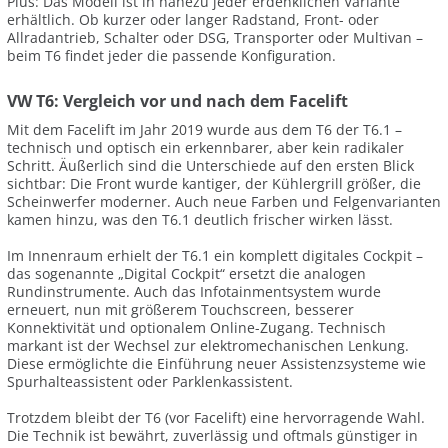
Plus: Das Modell ist in nahezu jeder erdenklichen Variante
erhältlich. Ob kurzer oder langer Radstand, Front- oder
Allradantrieb, Schalter oder DSG, Transporter oder Multivan –
beim T6 findet jeder die passende Konfiguration.
VW T6: Vergleich vor und nach dem Facelift
Mit dem Facelift im Jahr 2019 wurde aus dem T6 der T6.1 –
technisch und optisch ein erkennbarer, aber kein radikaler
Schritt. Äußerlich sind die Unterschiede auf den ersten Blick
sichtbar: Die Front wurde kantiger, der Kühlergrill größer, die
Scheinwerfer moderner. Auch neue Farben und Felgenvarianten
kamen hinzu, was den T6.1 deutlich frischer wirken lässt.
Im Innenraum erhielt der T6.1 ein komplett digitales Cockpit –
das sogenannte „Digital Cockpit“ ersetzt die analogen
Rundinstrumente. Auch das Infotainmentsystem wurde
erneuert, nun mit größerem Touchscreen, besserer
Konnektivität und optionalem Online-Zugang. Technisch
markant ist der Wechsel zur elektromechanischen Lenkung.
Diese ermöglichte die Einführung neuer Assistenzsysteme wie
Spurhalteassistent oder Parklenkassistent.
Trotzdem bleibt der T6 (vor Facelift) eine hervorragende Wahl.
Die Technik ist bewährt, zuverlässig und oftmals günstiger in