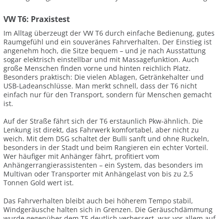
VW T6: Praxistest
Im Alltag überzeugt der VW T6 durch einfache Bedienung, gutes
Raumgefühl und ein souveränes Fahrverhalten. Der Einstieg ist
angenehm hoch, die Sitze bequem – und je nach Ausstattung
sogar elektrisch einstellbar und mit Massagefunktion. Auch
große Menschen finden vorne und hinten reichlich Platz.
Besonders praktisch: Die vielen Ablagen, Getränkehalter und
USB-Ladeanschlüsse. Man merkt schnell, dass der T6 nicht
einfach nur für den Transport, sondern für Menschen gemacht
ist.
Auf der Straße fährt sich der T6 erstaunlich Pkw-ähnlich. Die
Lenkung ist direkt, das Fahrwerk komfortabel, aber nicht zu
weich. Mit dem DSG schaltet der Bulli sanft und ohne Ruckeln,
besonders in der Stadt und beim Rangieren ein echter Vorteil.
Wer häufiger mit Anhänger fährt, profitiert vom
Anhängerrangierassistenten – ein System, das besonders im
Multivan oder Transporter mit Anhängelast von bis zu 2,5
Tonnen Gold wert ist.
Das Fahrverhalten bleibt auch bei höherem Tempo stabil,
Windgeräusche halten sich in Grenzen. Die Geräuschdämmung
wurde gegenüber dem T5 deutlich verbessert, was vor allem auf