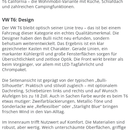
T6 California – die Wohnmobil-Variante mit Küche, Schlafdach
und zahlreichen Campingfunktionen.
VW T6: Design
Der VW T6 bleibt optisch seiner Linie treu – das ist bei einem
Fahrzeug dieser Kategorie ein echtes Qualitätsmerkmal. Die
Designer haben den Bulli nicht neu erfunden, sondern
behutsam weiterentwickelt. Das Ergebnis ist ein klar
gezeichneter Kasten mit Charakter. Gerade Linien, ein
markanter Kühlergrill und große Fensterflächen sorgen für
Übersichtlichkeit und zeitlose Optik. Die Front wirkt breiter als
beim Vorgänger, vor allem mit LED-Tagfahrlicht und
Chrompaket.
Die Seitenansicht ist geprägt von der typischen „Bulli-
Silhouette“. Praktisch und stilvoll zugleich – mit optionalem
Dachreling, Schiebetüren links und rechts und auf Wunsch
Alufelgen bis zu 18 Zoll. Auch in Sachen Farbe wurde es beim T6
etwas mutiger: Zweifarblackierungen, Metallic-Töne und
Sonderlacke wie „Reflexsilber“ oder „Starlight Blue“ bringen
frischen Wind in den Van-Alltag.
Im Innenraum trifft Nutzwert auf Komfort. Die Materialien sind
robust, aber wertig. Weich unterschäumte Oberflächen, griffige