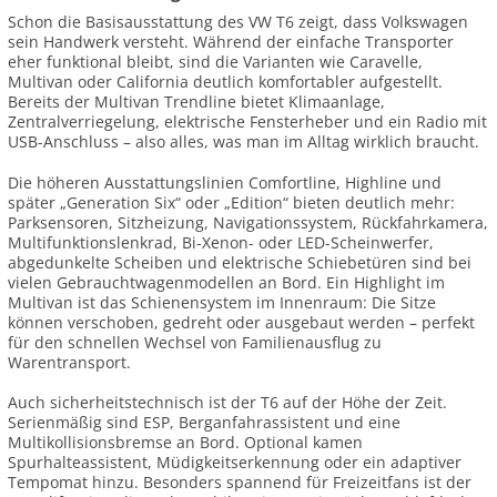
Schon die Basisausstattung des VW T6 zeigt, dass Volkswagen
sein Handwerk versteht. Während der einfache Transporter
eher funktional bleibt, sind die Varianten wie Caravelle,
Multivan oder California deutlich komfortabler aufgestellt.
Bereits der Multivan Trendline bietet Klimaanlage,
Zentralverriegelung, elektrische Fensterheber und ein Radio mit
USB-Anschluss – also alles, was man im Alltag wirklich braucht.
Die höheren Ausstattungslinien Comfortline, Highline und
später „Generation Six“ oder „Edition“ bieten deutlich mehr:
Parksensoren, Sitzheizung, Navigationssystem, Rückfahrkamera,
Multifunktionslenkrad, Bi-Xenon- oder LED-Scheinwerfer,
abgedunkelte Scheiben und elektrische Schiebetüren sind bei
vielen Gebrauchtwagenmodellen an Bord. Ein Highlight im
Multivan ist das Schienensystem im Innenraum: Die Sitze
können verschoben, gedreht oder ausgebaut werden – perfekt
für den schnellen Wechsel von Familienausflug zu
Warentransport.
Auch sicherheitstechnisch ist der T6 auf der Höhe der Zeit.
Serienmäßig sind ESP, Berganfahrassistent und eine
Multikollisionsbremse an Bord. Optional kamen
Spurhalteassistent, Müdigkeitserkennung oder ein adaptiver
Tempomat hinzu. Besonders spannend für Freizeitfans ist der