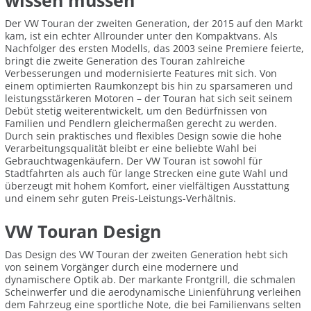
wissen müssen
Der VW Touran der zweiten Generation, der 2015 auf den Markt
kam, ist ein echter Allrounder unter den Kompaktvans. Als
Nachfolger des ersten Modells, das 2003 seine Premiere feierte,
bringt die zweite Generation des Touran zahlreiche
Verbesserungen und modernisierte Features mit sich. Von
einem optimierten Raumkonzept bis hin zu sparsameren und
leistungsstärkeren Motoren – der Touran hat sich seit seinem
Debüt stetig weiterentwickelt, um den Bedürfnissen von
Familien und Pendlern gleichermaßen gerecht zu werden.
Durch sein praktisches und flexibles Design sowie die hohe
Verarbeitungsqualität bleibt er eine beliebte Wahl bei
Gebrauchtwagenkäufern. Der VW Touran ist sowohl für
Stadtfahrten als auch für lange Strecken eine gute Wahl und
überzeugt mit hohem Komfort, einer vielfältigen Ausstattung
und einem sehr guten Preis-Leistungs-Verhältnis.
VW Touran Design
Das Design des VW Touran der zweiten Generation hebt sich
von seinem Vorgänger durch eine modernere und
dynamischere Optik ab. Der markante Frontgrill, die schmalen
Scheinwerfer und die aerodynamische Linienführung verleihen
dem Fahrzeug eine sportliche Note, die bei Familienvans selten