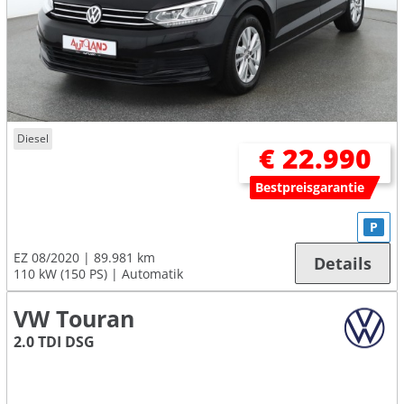
Diesel
€ 22.990
Bestpreisgarantie
P
EZ 08/2020
89.981 km
Details
110 kW (150 PS)
Automatik
VW Touran
2.0 TDI DSG