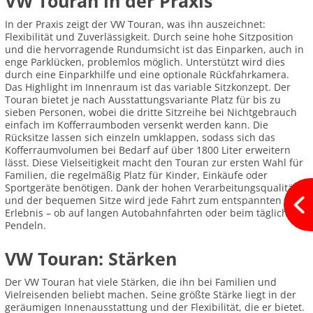
VW Touran in der Praxis
In der Praxis zeigt der VW Touran, was ihn auszeichnet:
Flexibilität und Zuverlässigkeit. Durch seine hohe Sitzposition
und die hervorragende Rundumsicht ist das Einparken, auch in
enge Parklücken, problemlos möglich. Unterstützt wird dies
durch eine Einparkhilfe und eine optionale Rückfahrkamera.
Das Highlight im Innenraum ist das variable Sitzkonzept. Der
Touran bietet je nach Ausstattungsvariante Platz für bis zu
sieben Personen, wobei die dritte Sitzreihe bei Nichtgebrauch
einfach im Kofferraumboden versenkt werden kann. Die
Rücksitze lassen sich einzeln umklappen, sodass sich das
Kofferraumvolumen bei Bedarf auf über 1800 Liter erweitern
lässt. Diese Vielseitigkeit macht den Touran zur ersten Wahl für
Familien, die regelmäßig Platz für Kinder, Einkäufe oder
Sportgeräte benötigen. Dank der hohen Verarbeitungsqualität
und der bequemen Sitze wird jede Fahrt zum entspannten
Erlebnis – ob auf langen Autobahnfahrten oder beim täglichen
Pendeln.
VW Touran: Stärken
Der VW Touran hat viele Stärken, die ihn bei Familien und
Vielreisenden beliebt machen. Seine größte Stärke liegt in der
geräumigen Innenausstattung und der Flexibilität, die er bietet.