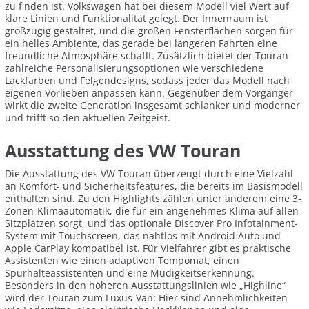
zu finden ist. Volkswagen hat bei diesem Modell viel Wert auf
klare Linien und Funktionalität gelegt. Der Innenraum ist
großzügig gestaltet, und die großen Fensterflächen sorgen für
ein helles Ambiente, das gerade bei längeren Fahrten eine
freundliche Atmosphäre schafft. Zusätzlich bietet der Touran
zahlreiche Personalisierungsoptionen wie verschiedene
Lackfarben und Felgendesigns, sodass jeder das Modell nach
eigenen Vorlieben anpassen kann. Gegenüber dem Vorgänger
wirkt die zweite Generation insgesamt schlanker und moderner
und trifft so den aktuellen Zeitgeist.
Ausstattung des VW Touran
Die Ausstattung des VW Touran überzeugt durch eine Vielzahl
an Komfort- und Sicherheitsfeatures, die bereits im Basismodell
enthalten sind. Zu den Highlights zählen unter anderem eine 3-
Zonen-Klimaautomatik, die für ein angenehmes Klima auf allen
Sitzplätzen sorgt, und das optionale Discover Pro Infotainment-
System mit Touchscreen, das nahtlos mit Android Auto und
Apple CarPlay kompatibel ist. Für Vielfahrer gibt es praktische
Assistenten wie einen adaptiven Tempomat, einen
Spurhalteassistenten und eine Müdigkeitserkennung.
Besonders in den höheren Ausstattungslinien wie „Highline“
wird der Touran zum Luxus-Van: Hier sind Annehmlichkeiten