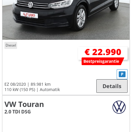
Diesel
€ 22.990
Bestpreisgarantie
P
EZ 08/2020
89.981 km
Details
110 kW (150 PS)
Automatik
VW Touran
2.0 TDI DSG