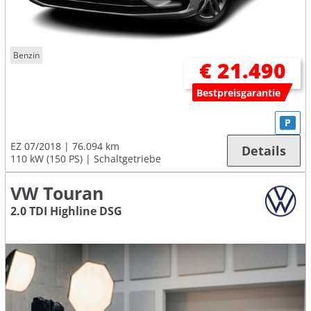
Benzin
€ 21.490
Bestpreisgarantie
P
EZ 07/2018
76.094 km
Details
110 kW (150 PS)
Schaltgetriebe
VW Touran
2.0 TDI Highline DSG