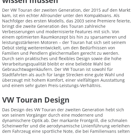
wissen müssen
Der VW Touran der zweiten Generation, der 2015 auf den Markt
kam, ist ein echter Allrounder unter den Kompaktvans. Als
Nachfolger des ersten Modells, das 2003 seine Premiere feierte,
bringt die zweite Generation des Touran zahlreiche
Verbesserungen und modernisierte Features mit sich. Von
einem optimierten Raumkonzept bis hin zu sparsameren und
leistungsstärkeren Motoren – der Touran hat sich seit seinem
Debüt stetig weiterentwickelt, um den Bedürfnissen von
Familien und Pendlern gleichermaßen gerecht zu werden.
Durch sein praktisches und flexibles Design sowie die hohe
Verarbeitungsqualität bleibt er eine beliebte Wahl bei
Gebrauchtwagenkäufern. Der VW Touran ist sowohl für
Stadtfahrten als auch für lange Strecken eine gute Wahl und
überzeugt mit hohem Komfort, einer vielfältigen Ausstattung
und einem sehr guten Preis-Leistungs-Verhältnis.
VW Touran Design
Das Design des VW Touran der zweiten Generation hebt sich
von seinem Vorgänger durch eine modernere und
dynamischere Optik ab. Der markante Frontgrill, die schmalen
Scheinwerfer und die aerodynamische Linienführung verleihen
dem Fahrzeug eine sportliche Note, die bei Familienvans selten