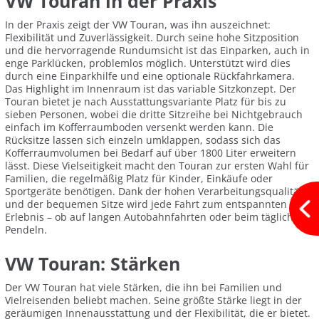
VW Touran in der Praxis
In der Praxis zeigt der VW Touran, was ihn auszeichnet:
Flexibilität und Zuverlässigkeit. Durch seine hohe Sitzposition
und die hervorragende Rundumsicht ist das Einparken, auch in
enge Parklücken, problemlos möglich. Unterstützt wird dies
durch eine Einparkhilfe und eine optionale Rückfahrkamera.
Das Highlight im Innenraum ist das variable Sitzkonzept. Der
Touran bietet je nach Ausstattungsvariante Platz für bis zu
sieben Personen, wobei die dritte Sitzreihe bei Nichtgebrauch
einfach im Kofferraumboden versenkt werden kann. Die
Rücksitze lassen sich einzeln umklappen, sodass sich das
Kofferraumvolumen bei Bedarf auf über 1800 Liter erweitern
lässt. Diese Vielseitigkeit macht den Touran zur ersten Wahl für
Familien, die regelmäßig Platz für Kinder, Einkäufe oder
Sportgeräte benötigen. Dank der hohen Verarbeitungsqualität
und der bequemen Sitze wird jede Fahrt zum entspannten
Erlebnis – ob auf langen Autobahnfahrten oder beim täglichen
Pendeln.
VW Touran: Stärken
Der VW Touran hat viele Stärken, die ihn bei Familien und
Vielreisenden beliebt machen. Seine größte Stärke liegt in der
geräumigen Innenausstattung und der Flexibilität, die er bietet.