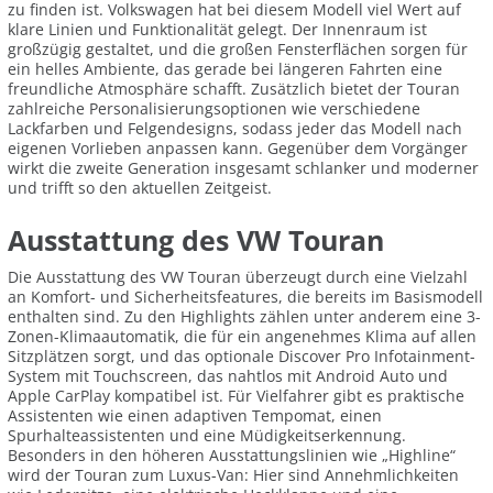
zu finden ist. Volkswagen hat bei diesem Modell viel Wert auf
klare Linien und Funktionalität gelegt. Der Innenraum ist
großzügig gestaltet, und die großen Fensterflächen sorgen für
ein helles Ambiente, das gerade bei längeren Fahrten eine
freundliche Atmosphäre schafft. Zusätzlich bietet der Touran
zahlreiche Personalisierungsoptionen wie verschiedene
Lackfarben und Felgendesigns, sodass jeder das Modell nach
eigenen Vorlieben anpassen kann. Gegenüber dem Vorgänger
wirkt die zweite Generation insgesamt schlanker und moderner
und trifft so den aktuellen Zeitgeist.
Ausstattung des VW Touran
Die Ausstattung des VW Touran überzeugt durch eine Vielzahl
an Komfort- und Sicherheitsfeatures, die bereits im Basismodell
enthalten sind. Zu den Highlights zählen unter anderem eine 3-
Zonen-Klimaautomatik, die für ein angenehmes Klima auf allen
Sitzplätzen sorgt, und das optionale Discover Pro Infotainment-
System mit Touchscreen, das nahtlos mit Android Auto und
Apple CarPlay kompatibel ist. Für Vielfahrer gibt es praktische
Assistenten wie einen adaptiven Tempomat, einen
Spurhalteassistenten und eine Müdigkeitserkennung.
Besonders in den höheren Ausstattungslinien wie „Highline“
wird der Touran zum Luxus-Van: Hier sind Annehmlichkeiten