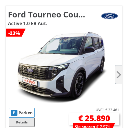
Ford Tourneo Courier
Active 1.0 EB Aut.
-23%
UVP
1
€ 33.461
P
Parken
€ 25.890
Details
Sie sparen € 7.571