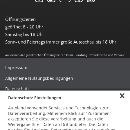
Öffnungszeiten
geöffnet 8 - 20 Uhr
Samstag bis 18 Uhr
Sonn- und Feiertags immer große Autoschau bis 18 Uhr
außerhalb der gesetzlichen Öffnungszeiten keine Beratung, Probefahrten und Verkauf
Impressum
Allgemeine Nutzungsbedingungen
Datenschutz
Datenschutz Einstellungen
Hinweisgebersystem nach HinSchG
Autoland verwendet Services und Technologien zur
Beschwerde nach LkSG
Datenverarbeitung. Mit einem Klick auf "Zustimmen"
akzeptieren Sie diese Verarbeitung und auch die
Grundsatzerklärung zum LkSG
Weitergabe Ihrer Daten an Drittanbieter. Die Daten
© 2026 AUTOLAND 24 SE & Co. Betriebs KG
werden für Analysen, Retargeting und zur Ausspielung