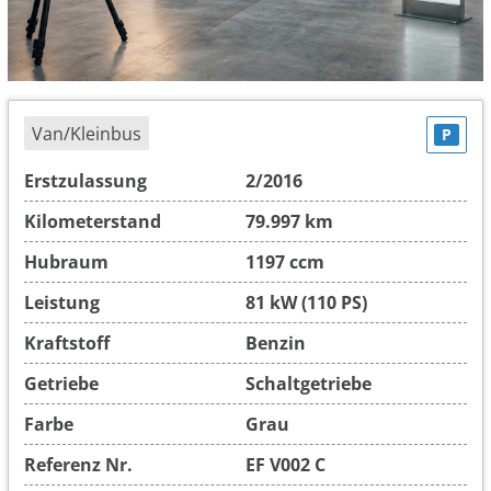
Van/Kleinbus
P
Erstzulassung
2/2016
Kilometerstand
79.997 km
Hubraum
1197 ccm
Leistung
81 kW (110 PS)
Kraftstoff
Benzin
Getriebe
Schaltgetriebe
Farbe
Grau
Referenz Nr.
EF V002 C