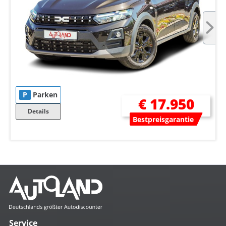
P
Parken
€ 17.950
Details
Bestpreisgarantie
Service