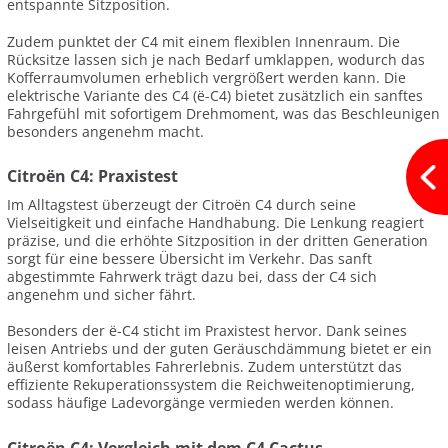
entspannte Sitzposition.
Zudem punktet der C4 mit einem flexiblen Innenraum. Die
Rücksitze lassen sich je nach Bedarf umklappen, wodurch das
Kofferraumvolumen erheblich vergrößert werden kann. Die
elektrische Variante des C4 (ë-C4) bietet zusätzlich ein sanftes
Fahrgefühl mit sofortigem Drehmoment, was das Beschleunigen
besonders angenehm macht.
Citroën C4: Praxistest
Im Alltagstest überzeugt der Citroën C4 durch seine
Vielseitigkeit und einfache Handhabung. Die Lenkung reagiert
präzise, und die erhöhte Sitzposition in der dritten Generation
sorgt für eine bessere Übersicht im Verkehr. Das sanft
abgestimmte Fahrwerk trägt dazu bei, dass der C4 sich
angenehm und sicher fährt.
Besonders der ë-C4 sticht im Praxistest hervor. Dank seines
leisen Antriebs und der guten Geräuschdämmung bietet er ein
äußerst komfortables Fahrerlebnis. Zudem unterstützt das
effiziente Rekuperationssystem die Reichweitenoptimierung,
sodass häufige Ladevorgänge vermieden werden können.
Citroën C4: Vergleich mit dem C4 Cactus