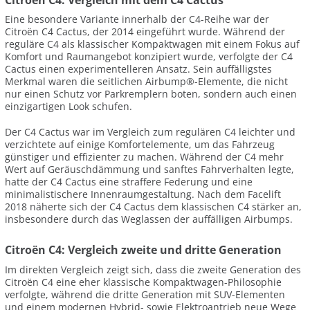
Eine besondere Variante innerhalb der C4-Reihe war der
Citroën C4 Cactus, der 2014 eingeführt wurde. Während der
reguläre C4 als klassischer Kompaktwagen mit einem Fokus auf
Komfort und Raumangebot konzipiert wurde, verfolgte der C4
Cactus einen experimentelleren Ansatz. Sein auffälligstes
Merkmal waren die seitlichen Airbump®-Elemente, die nicht
nur einen Schutz vor Parkremplern boten, sondern auch einen
einzigartigen Look schufen.
Der C4 Cactus war im Vergleich zum regulären C4 leichter und
verzichtete auf einige Komfortelemente, um das Fahrzeug
günstiger und effizienter zu machen. Während der C4 mehr
Wert auf Geräuschdämmung und sanftes Fahrverhalten legte,
hatte der C4 Cactus eine straffere Federung und eine
minimalistischere Innenraumgestaltung. Nach dem Facelift
2018 näherte sich der C4 Cactus dem klassischen C4 stärker an,
insbesondere durch das Weglassen der auffälligen Airbumps.
Citroën C4: Vergleich zweite und dritte Generation
Im direkten Vergleich zeigt sich, dass die zweite Generation des
Citroën C4 eine eher klassische Kompaktwagen-Philosophie
verfolgte, während die dritte Generation mit SUV-Elementen
und einem modernen Hybrid- sowie Elektroantrieb neue Wege