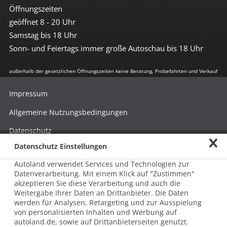
Öffnungszeiten
geöffnet 8 - 20 Uhr
Samstag bis 18 Uhr
Sonn- und Feiertags immer große Autoschau bis 18 Uhr
außerhalb der gesetzlichen Öffnungszeiten keine Beratung, Probefahrten und Verkauf
Impressum
Allgemeine Nutzungsbedingungen
Datenschutz
Datenschutz Einstellungen
Hinweisgebersystem nach HinSchG
Autoland verwendet Services und Technologien zur
Beschwerde nach LkSG
Datenverarbeitung. Mit einem Klick auf "Zustimmen"
akzeptieren Sie diese Verarbeitung und auch die
Grundsatzerklärung zum LkSG
Weitergabe Ihrer Daten an Drittanbieter. Die Daten
© 2026 AUTOLAND 24 SE & Co. Betriebs KG
werden für Analysen, Retargeting und zur Ausspielung
Werner-von-Siemens-Str. 2, 06796 Brehna, Deutschland
von personalisierten Inhalten und Werbung auf
autoland.de, sowie auf Drittanbieterseiten genutzt.