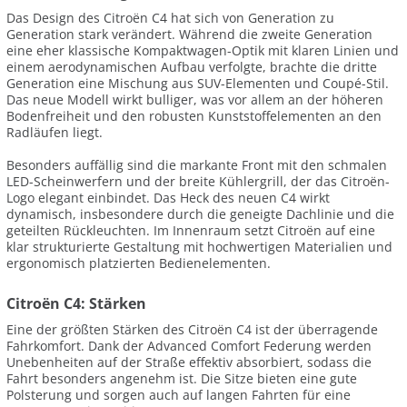
Das Design des Citroën C4 hat sich von Generation zu
Generation stark verändert. Während die zweite Generation
eine eher klassische Kompaktwagen-Optik mit klaren Linien und
einem aerodynamischen Aufbau verfolgte, brachte die dritte
Generation eine Mischung aus SUV-Elementen und Coupé-Stil.
Das neue Modell wirkt bulliger, was vor allem an der höheren
Bodenfreiheit und den robusten Kunststoffelementen an den
Radläufen liegt.
Besonders auffällig sind die markante Front mit den schmalen
LED-Scheinwerfern und der breite Kühlergrill, der das Citroën-
Logo elegant einbindet. Das Heck des neuen C4 wirkt
dynamisch, insbesondere durch die geneigte Dachlinie und die
geteilten Rückleuchten. Im Innenraum setzt Citroën auf eine
klar strukturierte Gestaltung mit hochwertigen Materialien und
ergonomisch platzierten Bedienelementen.
Citroën C4: Stärken
Eine der größten Stärken des Citroën C4 ist der überragende
Fahrkomfort. Dank der Advanced Comfort Federung werden
Unebenheiten auf der Straße effektiv absorbiert, sodass die
Fahrt besonders angenehm ist. Die Sitze bieten eine gute
Polsterung und sorgen auch auf langen Fahrten für eine