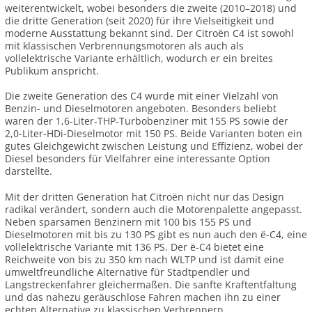
weiterentwickelt, wobei besonders die zweite (2010–2018) und
die dritte Generation (seit 2020) für ihre Vielseitigkeit und
moderne Ausstattung bekannt sind. Der Citroën C4 ist sowohl
mit klassischen Verbrennungsmotoren als auch als
vollelektrische Variante erhältlich, wodurch er ein breites
Publikum anspricht.
Die zweite Generation des C4 wurde mit einer Vielzahl von
Benzin- und Dieselmotoren angeboten. Besonders beliebt
waren der 1,6-Liter-THP-Turbobenziner mit 155 PS sowie der
2,0-Liter-HDi-Dieselmotor mit 150 PS. Beide Varianten boten ein
gutes Gleichgewicht zwischen Leistung und Effizienz, wobei der
Diesel besonders für Vielfahrer eine interessante Option
darstellte.
Mit der dritten Generation hat Citroën nicht nur das Design
radikal verändert, sondern auch die Motorenpalette angepasst.
Neben sparsamen Benzinern mit 100 bis 155 PS und
Dieselmotoren mit bis zu 130 PS gibt es nun auch den ë-C4, eine
vollelektrische Variante mit 136 PS. Der ë-C4 bietet eine
Reichweite von bis zu 350 km nach WLTP und ist damit eine
umweltfreundliche Alternative für Stadtpendler und
Langstreckenfahrer gleichermaßen. Die sanfte Kraftentfaltung
und das nahezu geräuschlose Fahren machen ihn zu einer
echten Alternative zu klassischen Verbrennern.