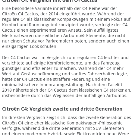
Eine besondere Variante innerhalb der C4-Reihe war der
Citroën C4 Cactus, der 2014 eingeführt wurde. Während der
reguläre C4 als klassischer Kompaktwagen mit einem Fokus auf
Komfort und Raumangebot konzipiert wurde, verfolgte der C4
Cactus einen experimentelleren Ansatz. Sein auffälligstes
Merkmal waren die seitlichen Airbump®-Elemente, die nicht
nur einen Schutz vor Parkremplern boten, sondern auch einen
einzigartigen Look schufen.
Der C4 Cactus war im Vergleich zum regulären C4 leichter und
verzichtete auf einige Komfortelemente, um das Fahrzeug
günstiger und effizienter zu machen. Während der C4 mehr
Wert auf Geräuschdämmung und sanftes Fahrverhalten legte,
hatte der C4 Cactus eine straffere Federung und eine
minimalistischere Innenraumgestaltung. Nach dem Facelift
2018 näherte sich der C4 Cactus dem klassischen C4 stärker an,
insbesondere durch das Weglassen der auffälligen Airbumps.
Citroën C4: Vergleich zweite und dritte Generation
Im direkten Vergleich zeigt sich, dass die zweite Generation des
Citroën C4 eine eher klassische Kompaktwagen-Philosophie
verfolgte, während die dritte Generation mit SUV-Elementen
und einem modernen Hybrid- sowie Elektroantrieb neue Wege