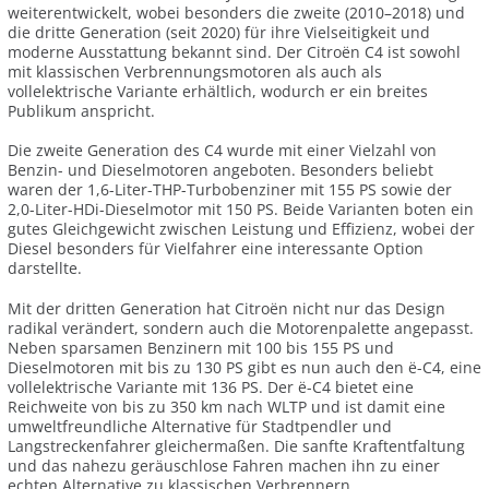
weiterentwickelt, wobei besonders die zweite (2010–2018) und
die dritte Generation (seit 2020) für ihre Vielseitigkeit und
moderne Ausstattung bekannt sind. Der Citroën C4 ist sowohl
mit klassischen Verbrennungsmotoren als auch als
vollelektrische Variante erhältlich, wodurch er ein breites
Publikum anspricht.
Die zweite Generation des C4 wurde mit einer Vielzahl von
Benzin- und Dieselmotoren angeboten. Besonders beliebt
waren der 1,6-Liter-THP-Turbobenziner mit 155 PS sowie der
2,0-Liter-HDi-Dieselmotor mit 150 PS. Beide Varianten boten ein
gutes Gleichgewicht zwischen Leistung und Effizienz, wobei der
Diesel besonders für Vielfahrer eine interessante Option
darstellte.
Mit der dritten Generation hat Citroën nicht nur das Design
radikal verändert, sondern auch die Motorenpalette angepasst.
Neben sparsamen Benzinern mit 100 bis 155 PS und
Dieselmotoren mit bis zu 130 PS gibt es nun auch den ë-C4, eine
vollelektrische Variante mit 136 PS. Der ë-C4 bietet eine
Reichweite von bis zu 350 km nach WLTP und ist damit eine
umweltfreundliche Alternative für Stadtpendler und
Langstreckenfahrer gleichermaßen. Die sanfte Kraftentfaltung
und das nahezu geräuschlose Fahren machen ihn zu einer
echten Alternative zu klassischen Verbrennern.