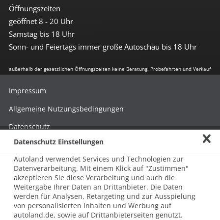
Öffnungszeiten
geöffnet 8 - 20 Uhr
Samstag bis 18 Uhr
Sonn- und Feiertags immer große Autoschau bis 18 Uhr
außerhalb der gesetzlichen Öffnungszeiten keine Beratung, Probefahrten und Verkauf
Impressum
Allgemeine Nutzungsbedingungen
Datenschutz
Datenschutz Einstellungen
Hinweisgebersystem nach HinSchG
Autoland verwendet Services und Technologien zur
Beschwerde nach LkSG
Datenverarbeitung. Mit einem Klick auf "Zustimmen"
akzeptieren Sie diese Verarbeitung und auch die
Grundsatzerklärung zum LkSG
Weitergabe Ihrer Daten an Drittanbieter. Die Daten
© 2026 AUTOLAND 24 SE & Co. Betriebs KG
werden für Analysen, Retargeting und zur Ausspielung
Werner-von-Siemens-Str. 2, 06796 Brehna, Deutschland
von personalisierten Inhalten und Werbung auf
autoland.de, sowie auf Drittanbieterseiten genutzt.