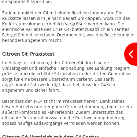
entspannte Sitzposition.
Zudem punktet der C4 mit einem flexiblen Innenraum. Die
Rücksitze lassen sich je nach Bedarf umklappen, wodurch das
Kofferraumvolumen erheblich vergrößert werden kann. Die
elektrische Variante des C4 (ë-C4) bietet zusätzlich ein sanftes
Fahrgefühl mit sofortigem Drehmoment, was das Beschleunigen
besonders angenehm macht.
Citroën C4: Praxistest
Im Alltagstest überzeugt der Citroën C4 durch seine
Vielseitigkeit und einfache Handhabung. Die Lenkung reagiert
präzise, und die erhöhte Sitzposition in der dritten Generation
sorgt für eine bessere Übersicht im Verkehr. Das sanft
abgestimmte Fahrwerk trägt dazu bei, dass der C4 sich
angenehm und sicher fährt.
Besonders der ë-C4 sticht im Praxistest hervor. Dank seines
leisen Antriebs und der guten Geräuschdämmung bietet er ein
äußerst komfortables Fahrerlebnis. Zudem unterstützt das
effiziente Rekuperationssystem die Reichweitenoptimierung,
sodass häufige Ladevorgänge vermieden werden können.
Citroën C4: Vergleich mit dem C4 Cactus