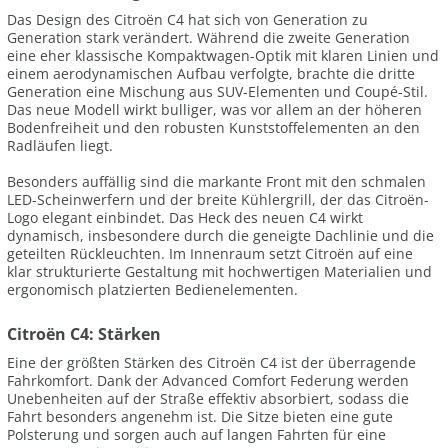
Das Design des Citroën C4 hat sich von Generation zu
Generation stark verändert. Während die zweite Generation
eine eher klassische Kompaktwagen-Optik mit klaren Linien und
einem aerodynamischen Aufbau verfolgte, brachte die dritte
Generation eine Mischung aus SUV-Elementen und Coupé-Stil.
Das neue Modell wirkt bulliger, was vor allem an der höheren
Bodenfreiheit und den robusten Kunststoffelementen an den
Radläufen liegt.
Besonders auffällig sind die markante Front mit den schmalen
LED-Scheinwerfern und der breite Kühlergrill, der das Citroën-
Logo elegant einbindet. Das Heck des neuen C4 wirkt
dynamisch, insbesondere durch die geneigte Dachlinie und die
geteilten Rückleuchten. Im Innenraum setzt Citroën auf eine
klar strukturierte Gestaltung mit hochwertigen Materialien und
ergonomisch platzierten Bedienelementen.
Citroën C4: Stärken
Eine der größten Stärken des Citroën C4 ist der überragende
Fahrkomfort. Dank der Advanced Comfort Federung werden
Unebenheiten auf der Straße effektiv absorbiert, sodass die
Fahrt besonders angenehm ist. Die Sitze bieten eine gute
Polsterung und sorgen auch auf langen Fahrten für eine