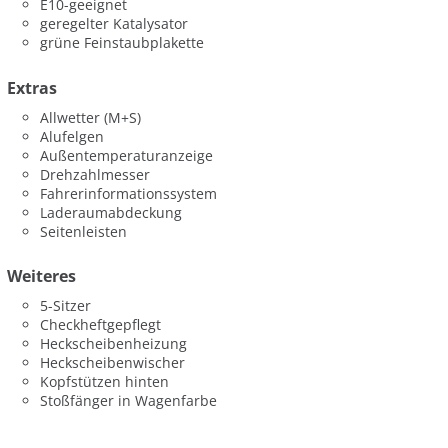
E10-geeignet
geregelter Katalysator
grüne Feinstaubplakette
Extras
Allwetter (M+S)
Alufelgen
Außentemperaturanzeige
Drehzahlmesser
Fahrerinformationssystem
Laderaumabdeckung
Seitenleisten
Weiteres
5-Sitzer
Checkheftgepflegt
Heckscheibenheizung
Heckscheibenwischer
Kopfstützen hinten
Stoßfänger in Wagenfarbe