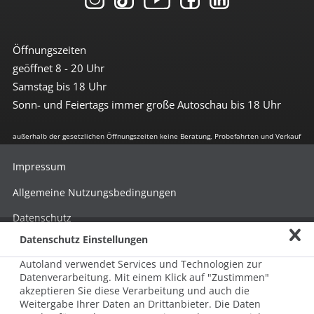
Öffnungszeiten
geöffnet 8 - 20 Uhr
Samstag bis 18 Uhr
Sonn- und Feiertags immer große Autoschau bis 18 Uhr
außerhalb der gesetzlichen Öffnungszeiten keine Beratung, Probefahrten und Verkauf
Impressum
Allgemeine Nutzungsbedingungen
Datenschutz
Datenschutz Einstellungen
Hinweisgebersystem nach HinSchG
Autoland verwendet Services und Technologien zur
Beschwerde nach LkSG
Datenverarbeitung. Mit einem Klick auf "Zustimmen"
akzeptieren Sie diese Verarbeitung und auch die
Grundsatzerklärung zum LkSG
Weitergabe Ihrer Daten an Drittanbieter. Die Daten
© 2026 AUTOLAND 24 SE & Co. Betriebs KG