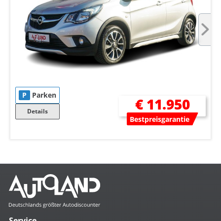
P
Parken
€ 11.950
Details
Bestpreisgarantie
Service