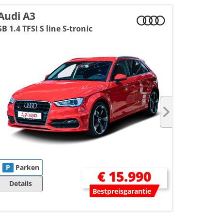
Audi A3
Fiat 
SB 1.4 TFSI S line S-tronic
1.0 M-
P
Parken
P
Pa
€ 15.990
Details
Deta
Bestpreisgarantie