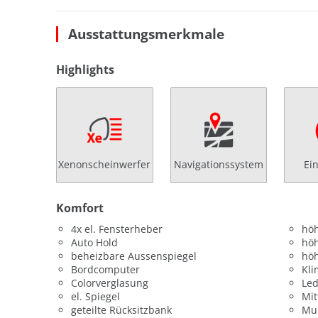
Ausstattungsmerkmale
Highlights
Xenonscheinwerfer
Navigationssystem
Ei
Komfort
4x el. Fensterheber
höh
Auto Hold
höh
beheizbare Aussenspiegel
höh
Bordcomputer
Kl
Colorverglasung
Led
el. Spiegel
Mit
geteilte Rücksitzbank
Mul