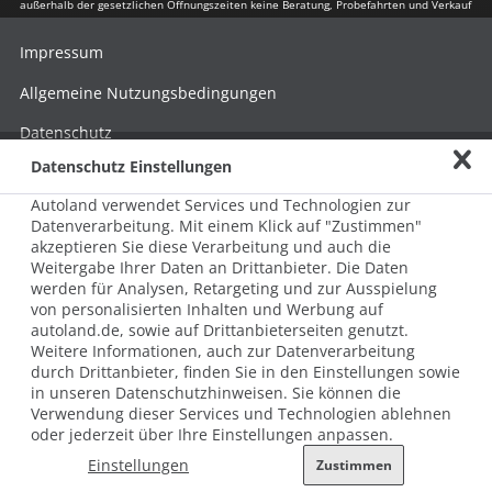
außerhalb der gesetzlichen Öffnungszeiten keine Beratung, Probefahrten und Verkauf
Impressum
Allgemeine Nutzungsbedingungen
Datenschutz
Datenschutz Einstellungen
Hinweisgebersystem nach HinSchG
Autoland verwendet Services und Technologien zur
Beschwerde nach LkSG
Datenverarbeitung. Mit einem Klick auf "Zustimmen"
akzeptieren Sie diese Verarbeitung und auch die
Grundsatzerklärung zum LkSG
Weitergabe Ihrer Daten an Drittanbieter. Die Daten
© 2026 AUTOLAND 24 SE & Co. Betriebs KG
werden für Analysen, Retargeting und zur Ausspielung
Werner-von-Siemens-Str. 2, 06796 Brehna, Deutschland
von personalisierten Inhalten und Werbung auf
autoland.de, sowie auf Drittanbieterseiten genutzt.
Weitere Informationen, auch zur Datenverarbeitung
durch Drittanbieter, finden Sie in den Einstellungen sowie
in unseren Datenschutzhinweisen. Sie können die
Verwendung dieser Services und Technologien ablehnen
oder jederzeit über Ihre Einstellungen anpassen.
Einstellungen
Zustimmen