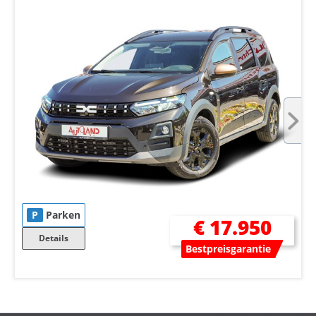
P
Parken
€ 17.950
Details
Bestpreisgarantie