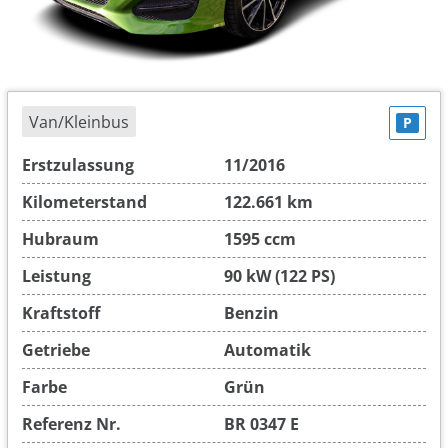
Van/Kleinbus
P
Erstzulassung
11/2016
Kilometerstand
122.661 km
Hubraum
1595 ccm
Leistung
90 kW (122 PS)
Kraftstoff
Benzin
Getriebe
Automatik
Farbe
Grün
Referenz Nr.
BR 0347 E