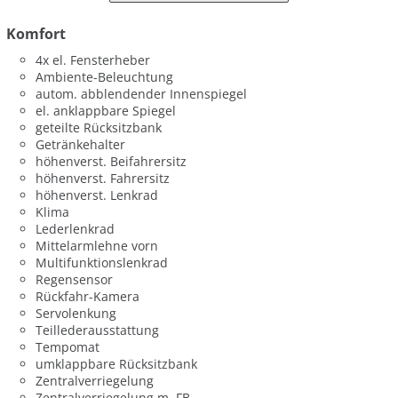
Komfort
4x el. Fensterheber
Ambiente-Beleuchtung
autom. abblendender Innenspiegel
el. anklappbare Spiegel
geteilte Rücksitzbank
Getränkehalter
höhenverst. Beifahrersitz
höhenverst. Fahrersitz
höhenverst. Lenkrad
Klima
Lederlenkrad
Mittelarmlehne vorn
Multifunktionslenkrad
Regensensor
Rückfahr-Kamera
Servolenkung
Teillederausstattung
Tempomat
umklappbare Rücksitzbank
Zentralverriegelung
Zentralverriegelung m. FB