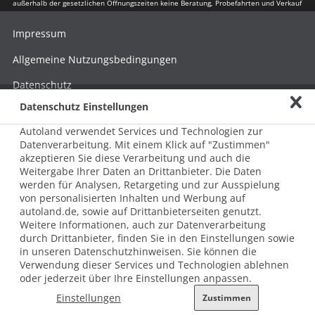
außerhalb der gesetzlichen Öffnungszeiten keine Beratung, Probefahrten und Verkauf
Impressum
Allgemeine Nutzungsbedingungen
Datenschutz
Datenschutz Einstellungen
Hinweisgebersystem nach HinSchG
Autoland verwendet Services und Technologien zur
Beschwerde nach LkSG
Datenverarbeitung. Mit einem Klick auf "Zustimmen"
akzeptieren Sie diese Verarbeitung und auch die
Grundsatzerklärung zum LkSG
Weitergabe Ihrer Daten an Drittanbieter. Die Daten
© 2026 AUTOLAND 24 SE & Co. Betriebs KG
werden für Analysen, Retargeting und zur Ausspielung
Werner-von-Siemens-Str. 2, 06796 Brehna, Deutschland
von personalisierten Inhalten und Werbung auf
autoland.de, sowie auf Drittanbieterseiten genutzt.
Weitere Informationen, auch zur Datenverarbeitung
durch Drittanbieter, finden Sie in den Einstellungen sowie
in unseren Datenschutzhinweisen. Sie können die
Verwendung dieser Services und Technologien ablehnen
oder jederzeit über Ihre Einstellungen anpassen.
Einstellungen
Zustimmen