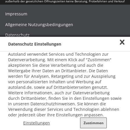
außerhalb der gesetzlichen Öffnungszeiten keine Beratung, Probefahrten und Verkauf
Impressum
Allgemeine Nutzungsbedingungen
Datenschutz
Datenschutz Einstellungen
Hinweisgebersystem nach HinSchG
Autoland verwendet Services und Technologien zur
Beschwerde nach LkSG
Datenverarbeitung. Mit einem Klick auf "Zustimmen"
akzeptieren Sie diese Verarbeitung und auch die
Grundsatzerklärung zum LkSG
Weitergabe Ihrer Daten an Drittanbieter. Die Daten
© 2026 AUTOLAND 24 SE & Co. Betriebs KG
werden für Analysen, Retargeting und zur Ausspielung
Werner-von-Siemens-Str. 2, 06796 Brehna, Deutschland
von personalisierten Inhalten und Werbung auf
autoland.de, sowie auf Drittanbieterseiten genutzt.
Weitere Informationen, auch zur Datenverarbeitung
durch Drittanbieter, finden Sie in den Einstellungen sowie
in unseren Datenschutzhinweisen. Sie können die
Verwendung dieser Services und Technologien ablehnen
oder jederzeit über Ihre Einstellungen anpassen.
Einstellungen
Zustimmen