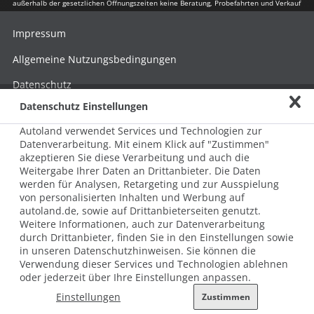
außerhalb der gesetzlichen Öffnungszeiten keine Beratung, Probefahrten und Verkauf
Impressum
Allgemeine Nutzungsbedingungen
Datenschutz
Datenschutz Einstellungen
Hinweisgebersystem nach HinSchG
Autoland verwendet Services und Technologien zur
Beschwerde nach LkSG
Datenverarbeitung. Mit einem Klick auf "Zustimmen"
akzeptieren Sie diese Verarbeitung und auch die
Grundsatzerklärung zum LkSG
Weitergabe Ihrer Daten an Drittanbieter. Die Daten
© 2026 AUTOLAND 24 SE & Co. Betriebs KG
werden für Analysen, Retargeting und zur Ausspielung
Werner-von-Siemens-Str. 2, 06796 Brehna, Deutschland
von personalisierten Inhalten und Werbung auf
autoland.de, sowie auf Drittanbieterseiten genutzt.
Weitere Informationen, auch zur Datenverarbeitung
durch Drittanbieter, finden Sie in den Einstellungen sowie
in unseren Datenschutzhinweisen. Sie können die
Verwendung dieser Services und Technologien ablehnen
oder jederzeit über Ihre Einstellungen anpassen.
Einstellungen
Zustimmen