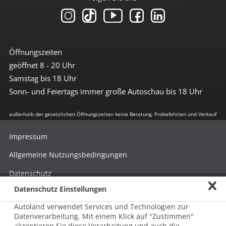
Öffnungszeiten
geöffnet 8 - 20 Uhr
Samstag bis 18 Uhr
Sonn- und Feiertags immer große Autoschau bis 18 Uhr
außerhalb der gesetzlichen Öffnungszeiten keine Beratung, Probefahrten und Verkauf
Impressum
Allgemeine Nutzungsbedingungen
Datenschutz
Datenschutz Einstellungen
Hinweisgebersystem nach HinSchG
Autoland verwendet Services und Technologien zur
Beschwerde nach LkSG
Datenverarbeitung. Mit einem Klick auf "Zustimmen"
akzeptieren Sie diese Verarbeitung und auch die