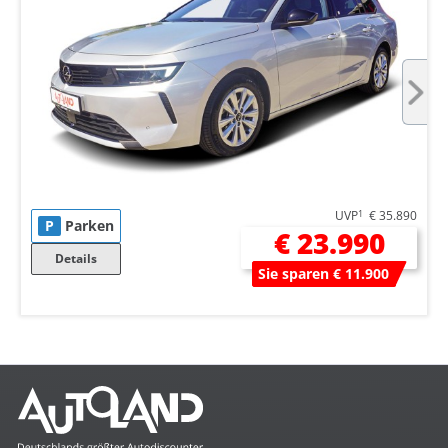
UVP
1
€ 35.890
P
Parken
€ 23.990
Details
Sie sparen € 11.900