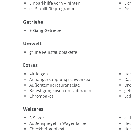
Einparkhilfe vorn + hinten
Lic
el. Stabilitätsprogramm
Rei
Getriebe
9-Gang Getriebe
Umwelt
grüne Feinstaubplakette
Extras
Alufelgen
Dac
Anhängerkupplung schwenkbar
Da
Außentemperaturanzeige
Dr
Befestigungsösen im Laderaum
get
Chrompaket
La
Weiteres
5-Sitzer
el.
Außenspiegel in Wagenfarbe
He
Checkheftgepflegt
He