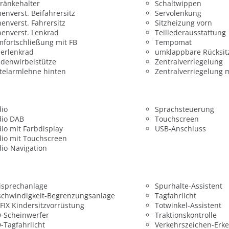
ränkehalter
Schaltwippen
enverst. Beifahrersitz
Servolenkung
enverst. Fahrersitz
Sitzheizung vorn
enverst. Lenkrad
Teillederausstattung
fortschließung mit FB
Tempomat
erlenkrad
umklappbare Rücksit
denwirbelstütze
Zentralverriegelung
telarmlehne hinten
Zentralverriegelung 
dio
Sprachsteuerung
dio DAB
Touchscreen
io mit Farbdisplay
USB-Anschluss
io mit Touchscreen
io-Navigation
isprechanlage
Spurhalte-Assistent
chwindigkeit-Begrenzungsanlage
Tagfahrlicht
FIX Kindersitzvorrüstung
Totwinkel-Assistent
-Scheinwerfer
Traktionskontrolle
-Tagfahrlicht
Verkehrszeichen-Erk