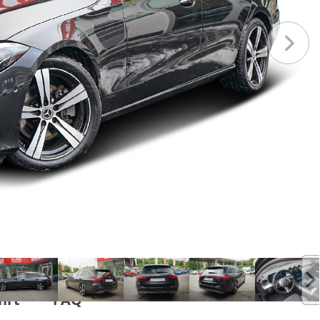
hrt
FAQ