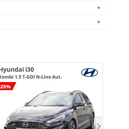
Hyundai i30
Kia K
Kombi 1.5 T-GDI N-Line Aut.
Sports
-25%
-23%