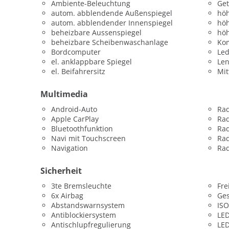
Ambiente-Beleuchtung
Get
autom. abblendende Außenspiegel
höh
autom. abblendender Innenspiegel
höh
beheizbare Aussenspiegel
höh
beheizbare Scheibenwaschanlage
Kom
Bordcomputer
Led
el. anklappbare Spiegel
Len
el. Beifahrersitz
Mit
Multimedia
Android-Auto
Ra
Apple CarPlay
Ra
Bluetoothfunktion
Rad
Navi mit Touchscreen
Rad
Navigation
Rad
Sicherheit
3te Bremsleuchte
Fre
6x Airbag
Ges
Abstandswarnsystem
ISO
Antiblockiersystem
LED
Antischlupfregulierung
LED