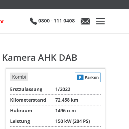
Mercedes-Benz C200 T Avantgarde LED Navi ACC Kamera AHK DAB
€ 28.950
0800 - 111 0408
hr
0800 - 111 0408
Auto anfragen
C Kamera AHK DAB
Kombi
P
Parken
Erstzulassung
1/2022
Kilometerstand
72.458 km
Hubraum
1496 ccm
Leistung
150 kW (204 PS)