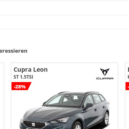
eressieren
Cupra Leon
ST 1.5TSI
-28%