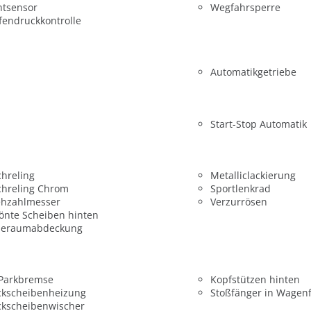
htsensor
Wegfahrsperre
fendruckkontrolle
Automatikgetriebe
Start-Stop Automatik
hreling
Metalliclackierung
chreling Chrom
Sportlenkrad
ehzahlmesser
Verzurrösen
önte Scheiben hinten
deraumabdeckung
 Parkbremse
Kopfstützen hinten
ckscheibenheizung
Stoßfänger in Wagen
ckscheibenwischer