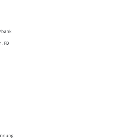
zbank
m. FB
ennung