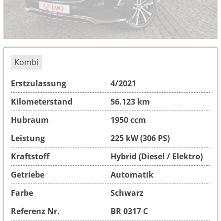
Kombi
Erstzulassung
4/2021
Kilometerstand
56.123 km
Hubraum
1950 ccm
Leistung
225 kW (306 PS)
Kraftstoff
Hybrid (Diesel / Elektro)
Getriebe
Automatik
Farbe
Schwarz
Referenz Nr.
BR 0317 C