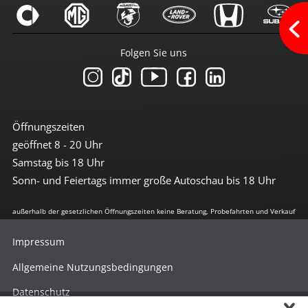
Android-Auto
Apple CarPlay
Bluetoothfunktion
Navi mit Touchscreen
Folgen Sie uns
Navigation
Navigation groß
Radio DAB
Radio mit Farbdisplay
Radio mit Touchscreen
Sprachsteuerung
Öffnungszeiten
Touchscreen
geöffnet 8 - 20 Uhr
USB-Anschluss
Samstag bis 18 Uhr
Sicherheit
Sonn- und Feiertags immer große Autoschau bis 18 Uhr
3te Bremsleuchte
6x Airbag
außerhalb der gesetzlichen Öffnungszeiten keine Beratung, Probefahrten und Verkauf
Abstandswarnsystem
Antiblockiersystem
Impressum
Antischlupfregulierung
Beifahrerairbag abschaltbar
Allgemeine Nutzungsbedingungen
Berganfahrhilfe
Bremsassistent
Datenschutz
Collision Prevention Assist