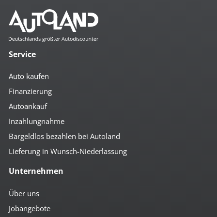
Mehr anzeigen
Komfort
2- Zonen Klimaautomatik
4x el. Fensterheber
Service
Abstandsregeltempomat
Abstandsregeltempomat Distronic
Auto kaufen
Ambiente-Beleuchtung
Anfahrassistent
Finanzierung
autom. abblendender Innenspiegel
Autoankauf
beheizbare Aussenspiegel
beheizbare Scheibenwaschanlage
Inzahlungnahme
Bordcomputer
Colorverglasung
Bargeldlos bezahlen bei Autoland
el. anklappbare Spiegel
Lieferung in Wunsch-Niederlassung
el. Beifahrersitz
el. Fahrersitz
Unternehmen
el. Heckklappe
el. Spiegel
geteilte Rücksitzbank
Über uns
Getränkehalter
Jobangebote
höhenverst. Beifahrersitz