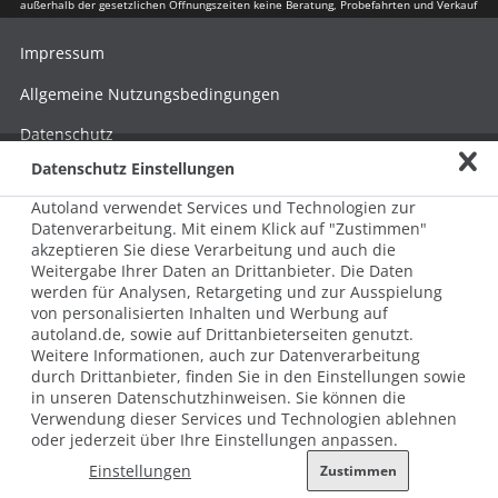
außerhalb der gesetzlichen Öffnungszeiten keine Beratung, Probefahrten und Verkauf
Impressum
Allgemeine Nutzungsbedingungen
Datenschutz
Datenschutz Einstellungen
Hinweisgebersystem nach HinSchG
Autoland verwendet Services und Technologien zur
Beschwerde nach LkSG
Datenverarbeitung. Mit einem Klick auf "Zustimmen"
akzeptieren Sie diese Verarbeitung und auch die
Grundsatzerklärung zum LkSG
Weitergabe Ihrer Daten an Drittanbieter. Die Daten
© 2026 AUTOLAND 24 SE & Co. Betriebs KG
werden für Analysen, Retargeting und zur Ausspielung
Werner-von-Siemens-Str. 2, 06796 Brehna, Deutschland
von personalisierten Inhalten und Werbung auf
autoland.de, sowie auf Drittanbieterseiten genutzt.
Weitere Informationen, auch zur Datenverarbeitung
durch Drittanbieter, finden Sie in den Einstellungen sowie
in unseren Datenschutzhinweisen. Sie können die
Verwendung dieser Services und Technologien ablehnen
oder jederzeit über Ihre Einstellungen anpassen.
Einstellungen
Zustimmen