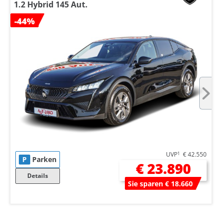
1.2 Hybrid 145 Aut.
-44%
UVP
1
€ 42.550
P
Parken
€ 23.890
Details
Sie sparen € 18.660