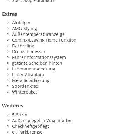
Start-Stop Automatik
Extras
Alufelgen
AMG-Styling
Außentemperaturanzeige
Coming/Leaving Home Funktion
Dachreling
Drehzahlmesser
Fahrerinformationssystem
getönte Scheiben hinten
Laderaumabdeckung
Leder Alcantara
Metalliclackierung
Sportlenkrad
Winterpaket
Weiteres
5-Sitzer
Außenspiegel in Wagenfarbe
Checkheftgepflegt
el. Parkbremse