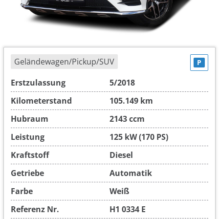
Geländewagen/Pickup/SUV
P
Erstzulassung
5/2018
Kilometerstand
105.149 km
Hubraum
2143 ccm
Leistung
125 kW (170 PS)
Kraftstoff
Diesel
Getriebe
Automatik
Farbe
Weiß
Referenz Nr.
H1 0334 E