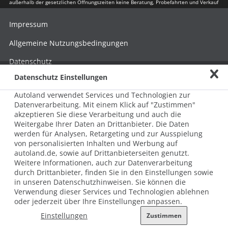
außerhalb der gesetzlichen Öffnungszeiten keine Beratung, Probefahrten und Verkauf
Impressum
Allgemeine Nutzungsbedingungen
Datenschutz
Datenschutz Einstellungen
Hinweisgebersystem nach HinSchG
Autoland verwendet Services und Technologien zur
Beschwerde nach LkSG
Datenverarbeitung. Mit einem Klick auf "Zustimmen"
akzeptieren Sie diese Verarbeitung und auch die
Grundsatzerklärung zum LkSG
Weitergabe Ihrer Daten an Drittanbieter. Die Daten
© 2026 AUTOLAND 24 SE & Co. Betriebs KG
werden für Analysen, Retargeting und zur Ausspielung
Werner-von-Siemens-Str. 2, 06796 Brehna, Deutschland
von personalisierten Inhalten und Werbung auf
autoland.de, sowie auf Drittanbieterseiten genutzt.
Weitere Informationen, auch zur Datenverarbeitung
durch Drittanbieter, finden Sie in den Einstellungen sowie
in unseren Datenschutzhinweisen. Sie können die
Verwendung dieser Services und Technologien ablehnen
oder jederzeit über Ihre Einstellungen anpassen.
Einstellungen
Zustimmen